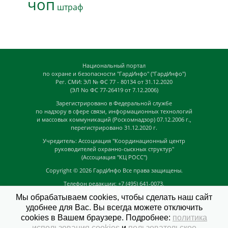
чоп
штраф
Национальный портал
по охране и безопасности "ГардИнфо" ("ГардИнфо")
Рег. СМИ: ЭЛ № ФС 77 - 80134 от 31.12.2020
(ЭЛ No ФС 77-26419 от 7.12.2006)
Зарегистрировано в Федеральной службе
по надзору в сфере связи, информационных технологий
и массовых коммуникаций (Роскомнадзор) 07.12.2006 г.,
перегистрировано 31.12.2020 г.
Учредитель: Ассоциация "Координационный центр
руководителей охранно-сыскных структур"
(Ассоциация "КЦ РОСС")
Copyright © 2026
ГардИнфо
Все права защищены.
Телефон редакции: +7 (495) 641-0073,
Адрес электронной почты редакции:
Мы обрабатываем cookies, чтобы сделать наш сайт
news@guardinfo.online
удобнее для Вас. Вы всегда можете отключить
Главный редактор: Кузьмин Д.А.
cookies в Вашем браузере. Подробнее:
политика
На сайте могут быть размещены
использования cookies
и
пользовательское