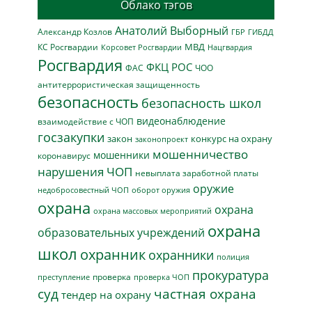
Облако тэгов
Анатолий Выборный
Александр Козлов
ГБР
ГИБДД
МВД
КС Росгвардии
Нацгвардия
Корсовет Росгвардии
Росгвардия
ФКЦ РОС
ФАС
ЧОО
антитеррористическая защищенность
безопасность
безопасность школ
видеонаблюдение
взаимодействие с ЧОП
госзакупки
закон
конкурс на охрану
законопроект
мошенничество
мошенники
коронавирус
нарушения ЧОП
невыплата заработной платы
оружие
недобросовестный ЧОП
оборот оружия
охрана
охрана
охрана массовых мероприятий
охрана
образовательных учреждений
школ
охранник
охранники
полиция
прокуратура
проверка
преступление
проверка ЧОП
суд
частная охрана
тендер на охрану