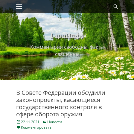
Primary Menu
Найт
Skip
to
content
ГардИнфо
Комментарии свободны, факты
священны
В Совете Федерации обсудили
законопроекты, касающиеся
государственного контроля в
сфере оборота оружия
Posted
Categories
22.11.2021
Новости
on
Комментировать