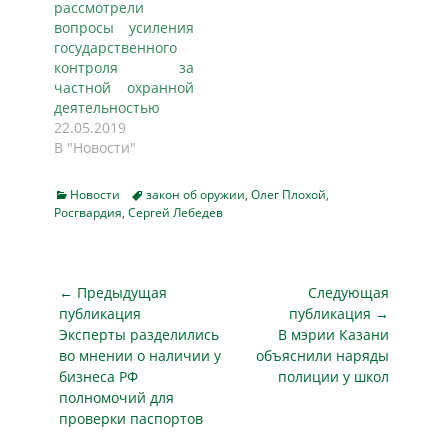
рассмотрели
вопросы усиления
государственного
контроля за
частной охранной
деятельностью
22.05.2019
В "Новости"
Categories
Tags
Новости
закон об оружии
,
Олег Плохой
,
Росгвардия
,
Сергей Лебедев
Навигация
← Предыдущая
Следующая
по
публикация
публикация →
Предыдущая
Следующая
Эксперты разделились
В мэрии Казани
записям
публикация
публикация
во мнении о наличии у
объяснили наряды
бизнеса РФ
полиции у школ
полномочий для
проверки паспортов