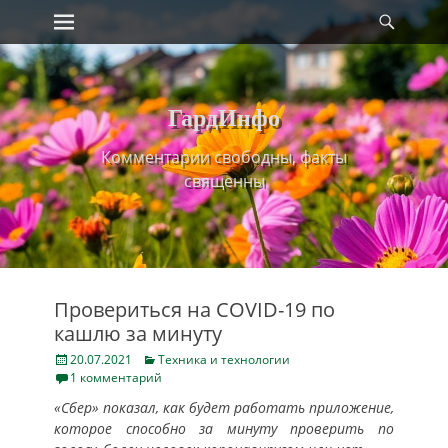
Primary Menu
Найт
Skip
to
content
ГардИнфо
Комментарии свободны, факты
священны
Провериться на COVID-19 по
кашлю за минуту
Posted
Categories
20.07.2021
Техника и технологии
on
1 комментарий
«Сбер» показал, как будет работать приложение,
которое способно за минуту проверить по