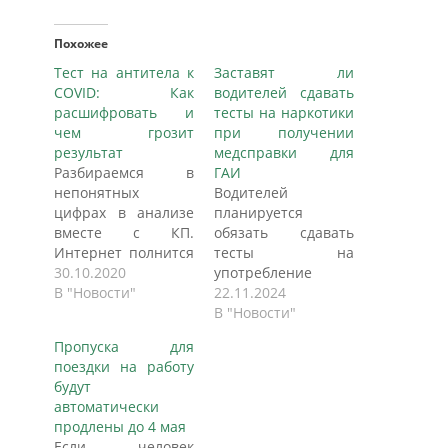
Похожее
Тест на антитела к
Заставят ли
COVID: Как
водителей сдавать
расшифровать и
тесты на наркотики
чем грозит
при получении
результат
медсправки для
Разбираемся в
ГАИ
непонятных
Водителей
цифрах в анализе
планируется
вместе с КП.
обязать сдавать
Интернет полнится
тесты на
страшилками про
30.10.2020
употребление
тест на антитела к
В "Новости"
наркотиков при
22.11.2024
COVID.
получении
В "Новости"
"Чувствовала себя
водительской
Пропуска для
хорошо, но решила
медсправки. С
поездки на работу
просто так из
таким
будут
любопытства сдать
предложением к
автоматически
кровь на антитела,
Минздраву
продлены до 4 мая
- рассказывает
обратился
Если человек