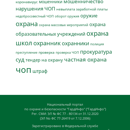
мошенничество
мошенники
коронавирус
нарушения ЧОП
невыплата заработной платы
оружие
недобросовестный ЧОП
оборот оружия
охрана
охрана
охрана массовых мероприятий
охрана
образовательных учреждений
школ
охранник
охранники
полиция
прокуратура
проверка
преступление
проверка ЧОП
суд
частная охрана
тендер на охрану
чоп
штраф
Национальный портал
по охране и безопасности "ГардИнфо" ("ГардИнфо")
Рег. СМИ: ЭЛ № ФС 77 - 80134 от 31.12.2020
(ЭЛ No ФС 77-26419 от 7.12.2006)
Зарегистрировано в Федеральной службе