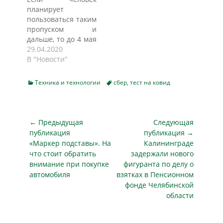
москвичка Ольга. -
Национальный
планирует
Результат - больна
автомобильный
пользоваться таким
сейчас. Симптомов
союз. Пока не
пропуском и
нет. Всю семью
сообщается,
дальше, то до 4 мая
теперь посадили
получено ли это
ему необходимо
29.04.2020
дома на карантин
обращение
продлить пропуск
В "Новости"
на…
ведомством и
или сделать новый.
какова будет на
Действовать он
него реакция.
Categories
Tags
Техника и технологии
сбер
,
тест на ковид
будет по 11 мая
Однако это
(включительно).
напоминает
Внесли ряд
историю, которая
изменений в указ
Навигация
произошло не так
← Предыдущая
Следующая
Мэра Москвы о
давно - тогда всех
по
публикация
публикация →
цифровых
водителей хотели
Предыдущая
Следующая
«Маркер подставы». На
Калининграде
записям
пропусках. Так, до 4
проверить…
публикация
публикация
что стоит обратить
задержали нового
мая будет
внимание при покупке
фигуранта по делу о
автоматически
автомобиля
взятках в Пенсионном
продлен срок
фонде Челябинской
действия
области
пропусков,
оформленных для
поездок на работу.