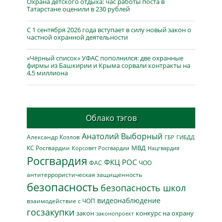
Охрана детского отдыха: час работы поста в
Татарстане оценили в 230 рублей
С 1 сентября 2026 года вступает в силу новый закон о
частной охранной деятельности
«Чёрный список» УФАС пополнился: две охранные
фирмы из Башкирии и Крыма сорвали контракты на
4,5 миллиона
Облако тэгов
Анатолий Выборный
Александр Козлов
ГБР
ГИБДД
МВД
КС Росгвардии
Нацгвардия
Корсовет Росгвардии
Росгвардия
ФКЦ РОС
ФАС
ЧОО
антитеррористическая защищенность
безопасность
безопасность школ
видеонаблюдение
взаимодействие с ЧОП
госзакупки
закон
конкурс на охрану
законопроект