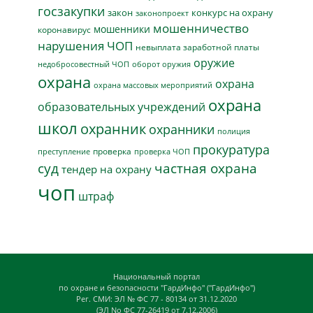
госзакупки
закон
конкурс на охрану
законопроект
мошенничество
мошенники
коронавирус
нарушения ЧОП
невыплата заработной платы
оружие
недобросовестный ЧОП
оборот оружия
охрана
охрана
охрана массовых мероприятий
охрана
образовательных учреждений
школ
охранник
охранники
полиция
прокуратура
проверка
преступление
проверка ЧОП
суд
частная охрана
тендер на охрану
чоп
штраф
Национальный портал
по охране и безопасности "ГардИнфо" ("ГардИнфо")
Рег. СМИ: ЭЛ № ФС 77 - 80134 от 31.12.2020
(ЭЛ No ФС 77-26419 от 7.12.2006)