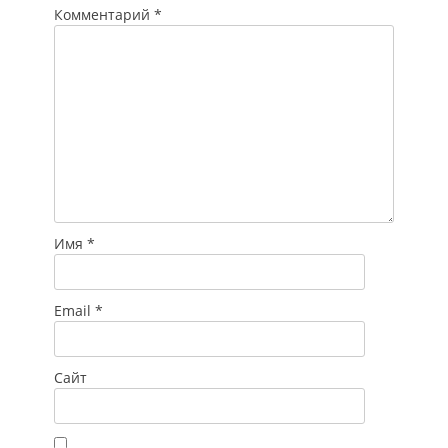
давно - тогда всех
Комментарий
*
водителей хотели
проверить…
Имя
*
Email
*
Сайт