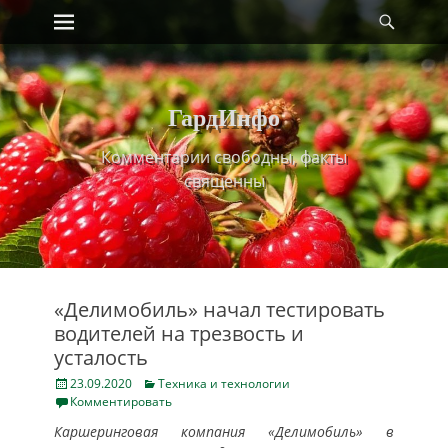
Primary Menu
Найт
Skip
to
content
ГардИнфо
Комментарии свободны, факты
священны
«Делимобиль» начал тестировать
водителей на трезвость и
усталость
Posted
Categories
23.09.2020
Техника и технологии
on
Комментировать
Каршеринговая компания «Делимобиль» в