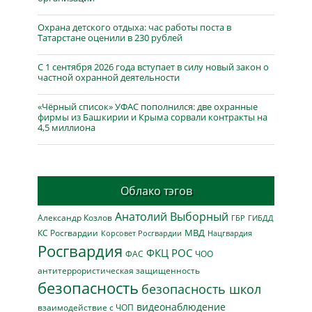
Охрана детского отдыха: час работы поста в
Татарстане оценили в 230 рублей
С 1 сентября 2026 года вступает в силу новый закон о
частной охранной деятельности
«Чёрный список» УФАС пополнился: две охранные
фирмы из Башкирии и Крыма сорвали контракты на
4,5 миллиона
Облако тэгов
Анатолий Выборный
Александр Козлов
ГБР
ГИБДД
МВД
КС Росгвардии
Нацгвардия
Корсовет Росгвардии
Росгвардия
ФКЦ РОС
ФАС
ЧОО
антитеррористическая защищенность
безопасность
безопасность школ
видеонаблюдение
взаимодействие с ЧОП