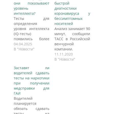
они показывают
быстрой
уровень
диагностики
интеллекта?
коронавируса у
Тесты для
бессимптомных
определения
носителей
уровня интеллекта
Анализ занимает 90
(IQ-тесты)
минут, сообщили
появились более
ТАСС в Российской
100 лет назад и до
04.04.2025
венчурной
сих пор пользуются
В "Новости"
компании.
большой
Российские ученые
11.11.2020
популярностью.
разработали
В "Новости"
Широко
экспресс-метод
Заставят ли
распространено
выявления COVID-
водителей сдавать
представление, что
19 при отсутствии
тесты на наркотики
они показывают,
симптомов или
при получении
насколько человек
слабых
медсправки для
умен. Так ли это и
проявлениях
ГАИ
стоит ли доверять
вируса. Новые тест-
Водителей
их результатам?
системы для
планируется
«Газета.Ru»
использования в
обязать сдавать
разобралась, какие
лабораториях уже
тесты на