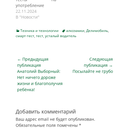
бывают IQ-тесты,
прошли
употребление
для чего нужно
сертификацию
наркотиков при
22.11.2024
измерять свой IQ, и
Росздравнадзора и
получении
В "Новости"
может ли…
запущены в
водительской
производство,
медсправки. С
сообщили в среду
Categories
Tags
Техника и технологии
алкозамки
,
Делимобиль
,
таким
смарт-тест
,
тест
,
усталый водитель
ТАСС в пресс-
предложением к
службе Российской
Минздраву
венчурной
обратился
компании.
Национальный
Навигация
← Предыдущая
Следующая
Авторами тест-
автомобильный
по
публикация
систем стали
публикация →
союз. Пока не
Предыдущая
специалисты…
Следующая
Анатолий Выборный:
Посылайте не грубо
записям
сообщается,
публикация
публикация
Нет ничего дороже
получено ли это
жизни и благополучия
обращение
ребёнка!
ведомством и
какова будет на
него реакция.
Однако это
Добавить комментарий
напоминает
Ваш адрес email не будет опубликован.
историю, которая
Обязательные поля помечены
*
произошло не так