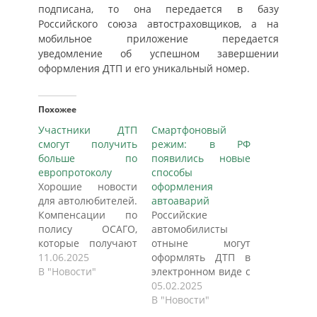
подписана, то она передается в базу
Российского союза автостраховщиков, а на
мобильное приложение передается
уведомление об успешном завершении
оформления ДТП и его уникальный номер.
Похожее
Участники ДТП
Смартфоновый
смогут получить
режим: в РФ
больше по
появились новые
европротоколу
способы
Хорошие новости
оформления
для автолюбителей.
автоаварий
Компенсации по
Российские
полису ОСАГО,
автомобилисты
которые получают
отныне могут
участники ДТП,
11.06.2025
оформлять ДТП в
если они не
В "Новости"
электронном виде с
вызывают
использованием
05.02.2025
полицию, но не
мобильного
В "Новости"
договорились,
приложения