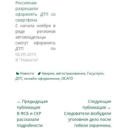
Россиянам
выросли.
страховой
разрешили
Разбирались, что
компании, а также
оформлять ДТП со
изменилось mn.ru.
информационных
смартфона
Что изменится в
систем Российского
С начала ноября в
рамках
союза
ряде регионов
европротокола
автостраховщиков.
автовладельцы
Изменится
Подробности — в
смогут оформлять
максимальная
материале
ДТП по
сумма, которую
«Известий». Авария
европротоколу с
06.09.2019
участник ДТП
в телефоне В
мобильного
В "Новости"
сможет получить по
России вступили в
телефона.
своему полису
силу новые
Разработанное для
ОСАГО. Речь идет о
правила
Categories
Tags
Новости
Авария
,
автострахование
,
Госуслуги
,
сбора данных о ДТП
ситуациях, когда
ДТП
,
онлайн-оформление
,
оформления ДТП
ОСАГО
мобильное
стороны не стали…
без участия
приложение с
сотрудников
ноября заработает
Госавтоинспекции.
в четырех регионах
Навигация
← Предыдущая
Следующая
Федеральный закон
России, сообщает
по
публикация
о внесении
публикация →
РБК. То есть с 1
Предыдущая
изменений в
Следующая
В ФСБ и СКР
Следователи возбудили
записям
ноября в
закон…
публикация
публикация
рассказали
уголовное дело после
нескольких
подробности
гибели охранника,