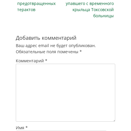
регионах попавшие
предотвращенных
упавшего с временного
в аварию водители
терактов
крыльца Токсовской
смогут оформить
больницы
европротокол без
участия
инспектора…
Добавить комментарий
Ваш адрес email не будет опубликован.
Обязательные поля помечены
*
Комментарий
*
Имя
*