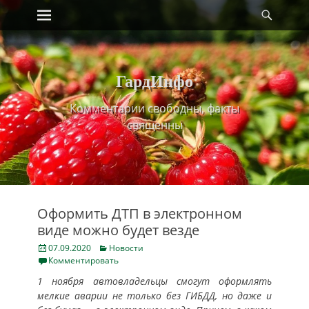
Primary Menu
Найт
Skip
to
content
ГардИнфо
Комментарии свободны, факты
священны
Оформить ДТП в электронном
виде можно будет везде
Posted
Categories
07.09.2020
Новости
on
Комментировать
1 ноября автовладельцы смогут оформлять
мелкие аварии не только без ГИБДД, но даже и