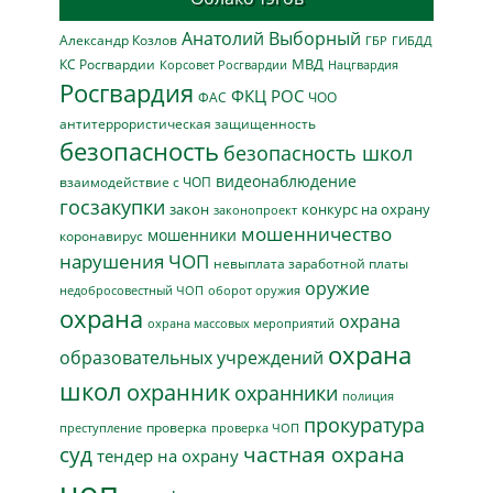
Анатолий Выборный
Александр Козлов
ГБР
ГИБДД
МВД
КС Росгвардии
Нацгвардия
Корсовет Росгвардии
Росгвардия
ФКЦ РОС
ФАС
ЧОО
антитеррористическая защищенность
безопасность
безопасность школ
видеонаблюдение
взаимодействие с ЧОП
госзакупки
закон
конкурс на охрану
законопроект
мошенничество
мошенники
коронавирус
нарушения ЧОП
невыплата заработной платы
оружие
недобросовестный ЧОП
оборот оружия
охрана
охрана
охрана массовых мероприятий
охрана
образовательных учреждений
школ
охранник
охранники
полиция
прокуратура
проверка
преступление
проверка ЧОП
суд
частная охрана
тендер на охрану