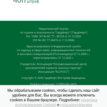
чоп
штраф
Национальный портал
по охране и безопасности "ГардИнфо" ("ГардИнфо")
Рег. СМИ: ЭЛ № ФС 77 - 80134 от 31.12.2020
(ЭЛ No ФС 77-26419 от 7.12.2006)
Зарегистрировано в Федеральной службе
по надзору в сфере связи, информационных технологий
и массовых коммуникаций (Роскомнадзор) 07.12.2006 г.,
перегистрировано 31.12.2020 г.
Учредитель: Ассоциация "Координационный центр
руководителей охранно-сыскных структур"
(Ассоциация "КЦ РОСС")
Copyright © 2026
ГардИнфо
Все права защищены.
Телефон редакции: +7 (495) 641-0073,
Адрес электронной почты редакции:
Мы обрабатываем cookies, чтобы сделать наш сайт
news@guardinfo.online
удобнее для Вас. Вы всегда можете отключить
Главный редактор: Кузьмин Д.А.
cookies в Вашем браузере. Подробнее:
политика
На сайте могут быть размещены
использования cookies
и
пользовательское