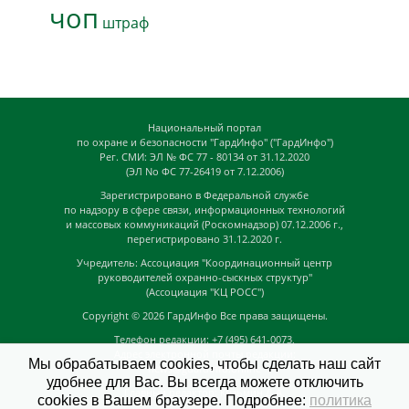
чоп
штраф
Национальный портал
по охране и безопасности "ГардИнфо" ("ГардИнфо")
Рег. СМИ: ЭЛ № ФС 77 - 80134 от 31.12.2020
(ЭЛ No ФС 77-26419 от 7.12.2006)
Зарегистрировано в Федеральной службе
по надзору в сфере связи, информационных технологий
и массовых коммуникаций (Роскомнадзор) 07.12.2006 г.,
перегистрировано 31.12.2020 г.
Учредитель: Ассоциация "Координационный центр
руководителей охранно-сыскных структур"
(Ассоциация "КЦ РОСС")
Copyright © 2026
ГардИнфо
Все права защищены.
Телефон редакции: +7 (495) 641-0073,
Адрес электронной почты редакции:
Мы обрабатываем cookies, чтобы сделать наш сайт
news@guardinfo.online
удобнее для Вас. Вы всегда можете отключить
Главный редактор: Кузьмин Д.А.
cookies в Вашем браузере. Подробнее:
политика