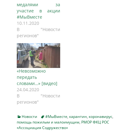
медалями за
участие в акции
#МыВместе
10.11.2020
В "Новости
регионов"
«Невозможно
передать
словами…» [видео]
24.04.2020
В "Новости
регионов"
Categories
Tags
Новости
#МыВместе
,
карантин
,
коронавирус
,
помощь пожилым и малоимущим
,
РМОР ФКЦ РОС
«Ассоциация Содружество»