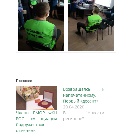
Похожее
Возвращаясь к
напечатанному.
Первый «десант»
20.04.2020
Члены РМОР ФКЦ
В "Новости
РОС «Ассоциация
регионов"
Содружество»
отмечены