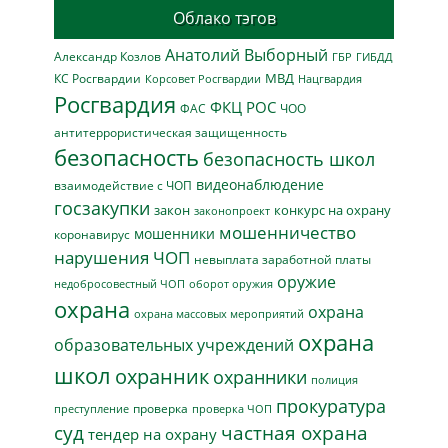
Облако тэгов
Анатолий Выборный
Александр Козлов
ГБР
ГИБДД
МВД
КС Росгвардии
Нацгвардия
Корсовет Росгвардии
Росгвардия
ФКЦ РОС
ФАС
ЧОО
антитеррористическая защищенность
безопасность
безопасность школ
видеонаблюдение
взаимодействие с ЧОП
госзакупки
закон
конкурс на охрану
законопроект
мошенничество
мошенники
коронавирус
нарушения ЧОП
невыплата заработной платы
оружие
недобросовестный ЧОП
оборот оружия
охрана
охрана
охрана массовых мероприятий
охрана
образовательных учреждений
школ
охранник
охранники
полиция
прокуратура
проверка
преступление
проверка ЧОП
суд
частная охрана
тендер на охрану