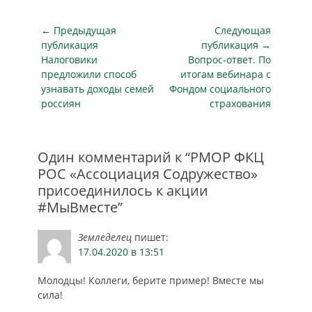
Навигация
← Предыдущая
Следующая
по
публикация
публикация →
Предыдущая
Следующая
Налоговики
Вопрос-ответ. По
записям
публикация
публикация
предложили способ
итогам вебинара с
узнавать доходы семей
Фондом социального
россиян
страхования
Один комментарий к “РМОР ФКЦ
РОС «Ассоциация Содружество»
присоединилось к акции
#МыВместе”
Земледелец
пишет:
17.04.2020 в 13:51
Молодцы! Коллеги, берите пример! Вместе мы
сила!