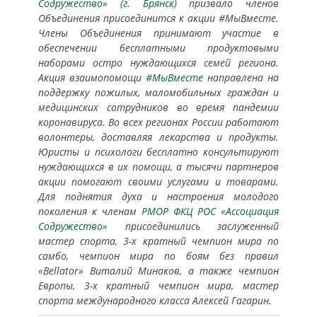
Содружество» (г. Брянск)
призвало членов
Объединения присоединится к акции #МыВместе.
Члены Объединения принимают участие в
обеспечении бесплатными продуктовыми
наборами остро нуждающихся семей региона.
Акция взаимопомощи
#МыВместе
направлена на
поддержку пожилых, маломобильных граждан и
медицинских сотрудников во время пандемии
коронавируса. Во всех регионах России работают
волонтеры, доставляя лекарства и продукты.
Юристы и психологи бесплатно консультируют
нуждающихся в их помощи, а тысячи партнеров
акции помогают своими услугами и товарами.
Для поднятия духа и настроения молодого
поколения к членам
РМОР ФКЦ РОС «Ассоциация
Содружество»
присоединились заслуженный
мастер спорта, 3-х кратный чемпион мира по
самбо, чемпион мира по боям без правил
«Bellator» Виталий Минаков, а также чемпион
Европы, 3-х кратный чемпион мира, мастер
спорта международного класса Алексей Гагарин.