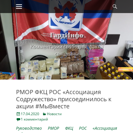
Primary Menu
Найт
Skip
to
content
ГардИнфо
Комментарии свободны, факты
священны
РМОР ФКЦ РОС «Ассоциация
Содружество» присоединилось к
акции #МыВместе
Posted
Categories
17.04.2020
Новости
on
1 комментарий
Руководство РМОР ФКЦ РОС «Ассоциация