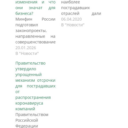
изменения и что
наиболее
они значат для
пострадавших
бизнеса?
отраслей дали
Минфин России
отсрочку по уплате
06.04.2020
подготовил
налогов на полгода.
В "Новости"
законопроекты,
Продлен
направленные на
мораторий на
совершенствование
налоговые
механизма
20.01.2026
проверки и сроки
предоставления
В "Новости"
подачи
налоговой
деклараций,
Правительство
рассрочки и
следует из
утвердило
отсрочки. Новация
постановления
упрощенный
касается людей и
кабмина.
механизм отсрочки
организаций,
Правительство
для пострадавших
которые
предоставило
от
испытывают
бизнесу отсрочку
распространения
сложности с
налогам и
коронавируса
уплатой налогов в
страховым взносам,
компаний
установленный
продлило
Правительством
законом срок и
мораторий на
Российской
потому рискуют
налоговые
Федерации
понести
проверки, а также