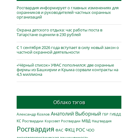
Росгвардия информирует о главных изменениях для
охранников и руководителей частных охранных
организаций
Охрана детского отдыха: час работы поста в
Татарстане оценили в 230 рублей
С 1 сентября 2026 года вступает в силу новый закон о
частной охранной деятельности
«Чёрный список» УФАС пополнился: две охранные
фирмы из Башкирии и Крыма сорвали контракты на
4,5 миллиона
Облако тэгов
Анатолий Выборный
Александр Козлов
ГБР
ГИБДД
МВД
КС Росгвардии
Нацгвардия
Корсовет Росгвардии
Росгвардия
ФКЦ РОС
ФАС
ЧОО
антитеррористическая защищенность