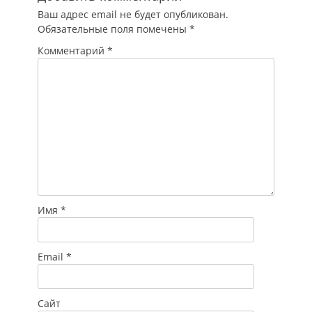
новой
Ваш адрес email не будет опубликован.
коронавирусной
Обязательные поля помечены
*
инфекции
(перечень
Комментарий
*
определяется
Правительством
России), сообщает
ФНС.
Принадлежность к
пострадавшей…
Имя
*
Email
*
Сайт