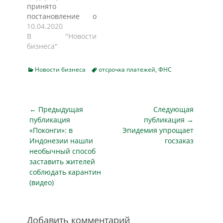
принято
ответственность
перенесло сроки
постановление о
вплоть до
сдачи деклараций.
мерах по
10.04.2020
уголовной.
Соответствующее
обеспечению
В "Новости
Заморозка срока
постановление
устойчивого
бизнеса"
давности по
опубликовано…
развития
налоговым
экономики. Помимо
преступлениям
Categories
Tags
Новости бизнеса
отсрочка платежей
,
ФНС
автоматического
поможет бизнесу
переноса сроков
пережить
уплаты ряда
экономические
налогов и взносов,
Навигация
трудности,
← Предыдущая
Следующая
разработаны
рассказали
по
публикация
публикация →
правила
"Российской
Предыдущая
Следующая
«Поконги»: в
Эпидемия упрощает
записям
упрощенного
газете"…
публикация
публикация
Индонезии нашли
госзаказ
получения
необычный способ
отсрочки по
заставить жителей
налогам, страховым
соблюдать карантин
взносам для
(видео)
компаний из
отраслей, наиболее
пострадавших от
распространения
Добавить комментарий