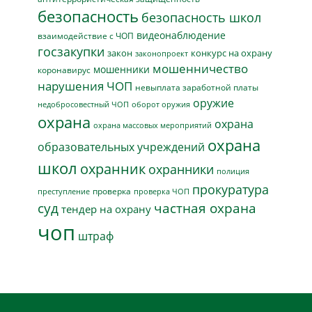
безопасность
безопасность школ
видеонаблюдение
взаимодействие с ЧОП
госзакупки
закон
конкурс на охрану
законопроект
мошенничество
мошенники
коронавирус
нарушения ЧОП
невыплата заработной платы
оружие
недобросовестный ЧОП
оборот оружия
охрана
охрана
охрана массовых мероприятий
охрана
образовательных учреждений
школ
охранник
охранники
полиция
прокуратура
проверка
преступление
проверка ЧОП
суд
частная охрана
тендер на охрану
чоп
штраф