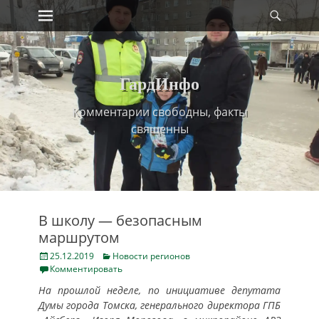
Primary Menu
Найт
Skip
to
content
ГардИнфо
Комментарии свободны, факты
священны
В школу — безопасным
маршрутом
Posted
Categories
25.12.2019
Новости регионов
on
Комментировать
На прошлой неделе, по инициативе депутата
Думы города Томска, генерального директора ГПБ