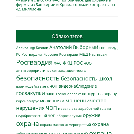
фирмы из Башкирии и Крыма сорвали контракты на
4,5 миллиона
Облако тэгов
Анатолий Выборный
Александр Козлов
ГБР
ГИБДД
МВД
КС Росгвардии
Нацгвардия
Корсовет Росгвардии
Росгвардия
ФКЦ РОС
ФАС
ЧОО
антитеррористическая защищенность
безопасность
безопасность школ
видеонаблюдение
взаимодействие с ЧОП
госзакупки
закон
конкурс на охрану
законопроект
мошенничество
мошенники
коронавирус
нарушения ЧОП
невыплата заработной платы
оружие
недобросовестный ЧОП
оборот оружия
охрана
охрана
охрана массовых мероприятий
охрана
образовательных учреждений