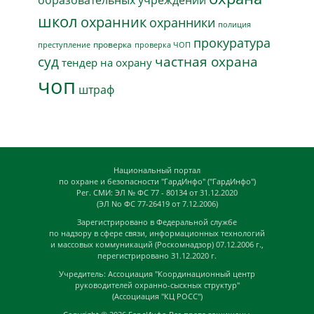
школ
охранник
охранники
полиция
прокуратура
проверка
преступление
проверка ЧОП
суд
частная охрана
тендер на охрану
чоп
штраф
Национальный портал
по охране и безопасности "ГардИнфо" ("ГардИнфо")
Рег. СМИ: ЭЛ № ФС 77 - 80134 от 31.12.2020
(ЭЛ No ФС 77-26419 от 7.12.2006)
Зарегистрировано в Федеральной службе
по надзору в сфере связи, информационных технологий
и массовых коммуникаций (Роскомнадзор) 07.12.2006 г.,
перегистрировано 31.12.2020 г.
Учредитель: Ассоциация "Координационный центр
руководителей охранно-сыскных структур"
(Ассоциация "КЦ РОСС")