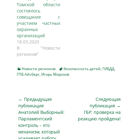
Томской области
состоялось
совещание с
участием частных
охранных
организаций
18.03.2020
В "Новости
регионов"
Categories
Tags
Новости регионов
безопасность детей
,
ГИБДД
,
ГПБ Айсберг
,
Игорь Морозов
Навигация
← Предыдущая
Следующая
по
публикация
публикация →
Предыдущая
Следующая
Анатолий Выборный:
ГБР: проверка на
записям
публикация
публикация
Парламентский
реакцию пройдена!
контроль – это
механизм, который
усиливает работу