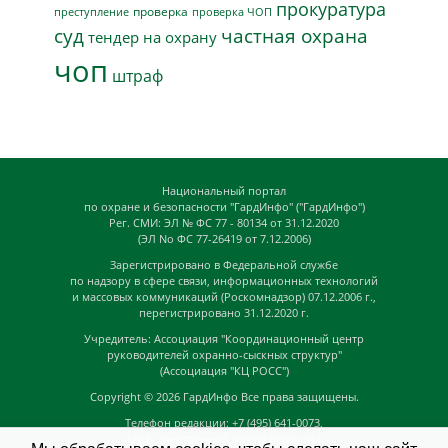
прокуратура
проверка
преступление
проверка ЧОП
суд
частная охрана
тендер на охрану
чоп
штраф
Национальный портал
по охране и безопасности "ГардИнфо" ("ГардИнфо")
Рег. СМИ: ЭЛ № ФС 77 - 80134 от 31.12.2020
(ЭЛ No ФС 77-26419 от 7.12.2006)
Зарегистрировано в Федеральной службе
по надзору в сфере связи, информационных технологий
и массовых коммуникаций (Роскомнадзор) 07.12.2006 г.,
перегистрировано 31.12.2020 г.
Учредитель: Ассоциация "Координационный центр
руководителей охранно-сыскных структур"
(Ассоциация "КЦ РОСС")
Copyright © 2026
ГардИнфо
Все права защищены.
Телефон редакции: +7 (495) 641-0073,
Адрес электронной почты редакции: