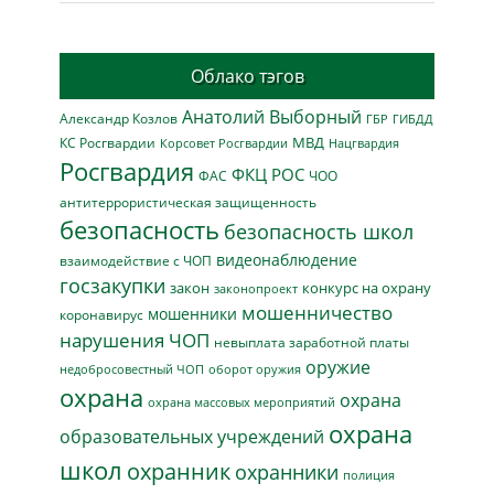
Облако тэгов
Анатолий Выборный
Александр Козлов
ГБР
ГИБДД
МВД
КС Росгвардии
Нацгвардия
Корсовет Росгвардии
Росгвардия
ФКЦ РОС
ФАС
ЧОО
антитеррористическая защищенность
безопасность
безопасность школ
видеонаблюдение
взаимодействие с ЧОП
госзакупки
закон
конкурс на охрану
законопроект
мошенничество
мошенники
коронавирус
нарушения ЧОП
невыплата заработной платы
оружие
недобросовестный ЧОП
оборот оружия
охрана
охрана
охрана массовых мероприятий
охрана
образовательных учреждений
школ
охранник
охранники
полиция