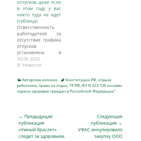
отпусков, даже если
законом? Может
увольнение,
в этом году у вас
работодатель
написали запрос:
никто туда не идет
отказать в приеме
"Поскольку из
(таблица)
на работу?
вашего заявления
Ответственность
Отвечает
не следует
работодателя за
специалист в
конкретного
отсутствие графика
области трудового
основания
отпусков
и медицинского
увольнения,
установлена в
права, кадрового
просим уточнить
КоАП. Штраф
30.06.2020
делопроизводства
свое намерение и
немаленький — до
В "Новости"
Андрей…
заявление, с целью
50 000 рублей, но
правильного
дополнительно
оформления
Categories
Tags
Авторская колонка
Конституции РФ
,
отдыха
инспекторы ГИТ
работника
,
право на отдых
документов".
,
ТК РФ
,
ФЗ N 323 "Об основах
наказывают и за
охраны здоровья граждан в Российской Федерации"
Прошло 2 недели
другие нарушения,
на работу Работник
связанные с
выходить перестал,
составлением
…
Навигация
расписания труда и
← Предыдущая
Следующая
отдыха
по
публикация
публикация →
сотрудников.
Предыдущая
Следующая
«Умный браслет»
УФАС аннулировало
записям
Общие правила
публикация
публикация
следит за здоровьем,
закупку ООО
Чтобы учесть все