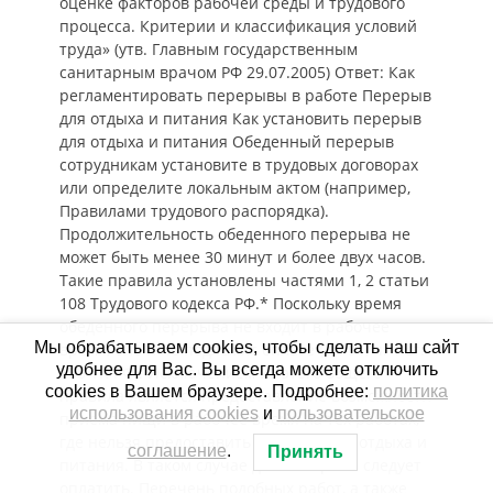
оценке факторов рабочей среды и трудового
процесса. Критерии и классификация условий
труда» (утв. Главным государственным
санитарным врачом РФ 29.07.2005) Ответ: Как
регламентировать перерывы в работе Перерыв
для отдыха и питания Как установить перерыв
для отдыха и питания Обеденный перерыв
сотрудникам установите в трудовых договорах
или определите локальным актом (например,
Правилами трудового распорядка).
Продолжительность обеденного перерыва не
может быть менее 30 минут и более двух часов.
Такие правила установлены частями 1, 2 статьи
108 Трудового кодекса РФ.* Поскольку время
обеденного перерыва не входит в рабочее
Мы обрабатываем cookies, чтобы сделать наш сайт
время, оно и не подлежит оплате (ст. 91, ч. 1 ст.
удобнее для Вас. Вы всегда можете отключить
108 ТК РФ). Исключением из этого общего
cookies в Вашем браузере. Подробнее:
политика
правила является предоставление возможности
использования cookies
и
пользовательское
приема пищи в рабочее время на тех работах,
где нельзя предоставить перерыв для отдыха и
соглашение
.
Принять
питания. В таком случае данное время следует
оплатить. Перечень подобных работ, а также