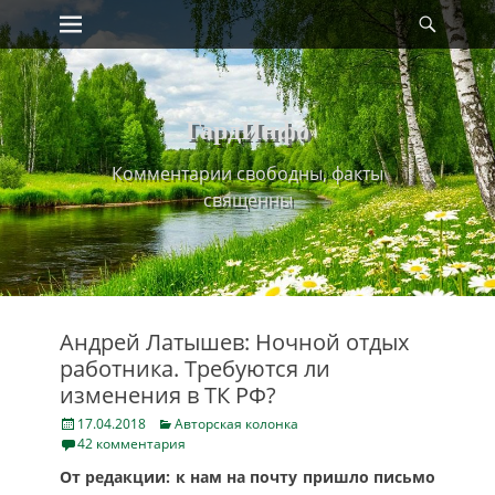
Primary Menu
Найт
Skip
to
content
ГардИнфо
Комментарии свободны, факты
священны
Андрей Латышев: Ночной отдых
работника. Требуются ли
изменения в ТК РФ?
Posted
Categories
17.04.2018
Авторская колонка
on
42 комментария
От редакции: к нам на почту пришло письмо