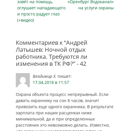
зовёт на помощь,
«Оренбург Водоканал»
законодательные
оглушает нападающего
на услуги охраны
нормы и
и просто радует глаз
ограничения и
(+видео)
избежать
наказания за
отсутствие графика
отпусков,
Комментариев к “Андрей
кадровая…
Латышев: Ночной отдых
работника. Требуются ли
изменения в ТК РФ?” - 42
Владимир Х.
пишет:
17.04.2018 в 11:57
Охрана объекта процесс непрерывный. Если
давать охраннику на сон 8 часов, значит
привозить еще одного охранника. В результате
зарплата при наших расценках ниже
минимальной, да и при определенных
расстояних это невозможно делать. Известно,