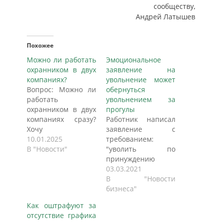
сообществу,
Андрей Латышев
Похожее
Можно ли работать
Эмоциональное
охранником в двух
заявление на
компаниях?
увольнение может
Вопрос: Можно ли
обернуться
работать
увольнением за
охранником в двух
прогулы
компаниях сразу?
Работник написал
Хочу
заявление с
трудоустроиться
10.01.2025
требованием:
охранником сразу в
В "Новости"
"уволить по
два ЧОПа. Сутки
принуждению
работаю в одном,
(материальное и
03.03.2021
на следующие
моральное
В "Новости
сутки в другом.
давление)".
бизнеса"
(Физически
Поскольку ТК РФ не
Как оштрафуют за
выдержу). Не
предусматривает
отсутствие графика
запрещено ли это
такое основание