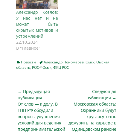
Александр Козлов:
У нас нет и не
может быть
скрытых мотивов и
устремлений
22.10.2024
В "Главное"
Categories
Tags
Новости
Александр Пономарев
,
Омск
,
Омская
область
,
РООР Осмк
,
ФКЦ РОС
Навигация
← Предыдущая
Следующая
по
публикация
публикация →
Предыдущая
Следующая
От слов — к делу. В
Московская область:
записям
публикация
публикация
ТПП РФ обсудили
Охранники будут
вопросы улучшения
круглосуточно
условий для ведения
дежурить на карьере в
предпринимательской
Одинцовском районе