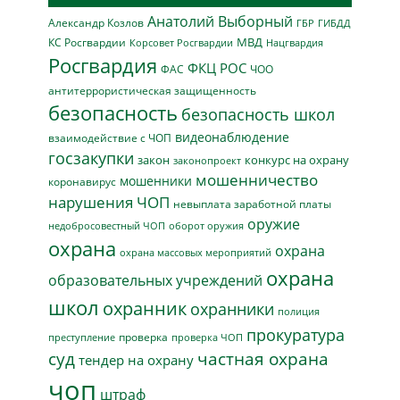
Анатолий Выборный
Александр Козлов
ГБР
ГИБДД
МВД
КС Росгвардии
Нацгвардия
Корсовет Росгвардии
Росгвардия
ФКЦ РОС
ФАС
ЧОО
антитеррористическая защищенность
безопасность
безопасность школ
видеонаблюдение
взаимодействие с ЧОП
госзакупки
закон
конкурс на охрану
законопроект
мошенничество
мошенники
коронавирус
нарушения ЧОП
невыплата заработной платы
оружие
недобросовестный ЧОП
оборот оружия
охрана
охрана
охрана массовых мероприятий
охрана
образовательных учреждений
школ
охранник
охранники
полиция
прокуратура
проверка
преступление
проверка ЧОП
суд
частная охрана
тендер на охрану
чоп
штраф