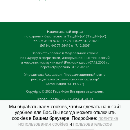
Национальный портал
по охране и безопасности "ГардИнфо" ("ГардИнфо")
Рег. СМИ: ЭЛ № ФС 77 - 80134 от 31.12.2020
(ЭЛ No ФС 77-26419 от 7.12.2006)
Зарегистрировано в Федеральной службе
по надзору в сфере связи, информационных технологий
и массовых коммуникаций (Роскомнадзор) 07.12.2006 г.,
перегистрировано 31.12.2020 г.
Учредитель: Ассоциация "Координационный центр
руководителей охранно-сыскных структур"
(Ассоциация "КЦ РОСС")
Copyright © 2026
ГардИнфо
Все права защищены.
Телефон редакции: +7 (495) 641-0073,
Адрес электронной почты редакции:
Мы обрабатываем cookies, чтобы сделать наш сайт
news@guardinfo.online
удобнее для Вас. Вы всегда можете отключить
Главный редактор: Кузьмин Д.А.
cookies в Вашем браузере. Подробнее:
политика
На сайте могут быть размещены
использования cookies
и
пользовательское
материалы с возрастным ограничением "16+"