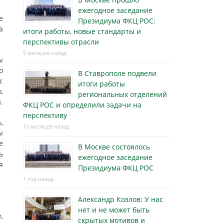
ежегодное заседание
е
Президиума ФКЦ РОС:
а
итоги работы, новые стандарты и
перспективы отрасли
5 месяцев назад
ы
о
В Ставрополе подвели
:
итоги работы
,
региональных отделений
.
ФКЦ РОС и определили задачи на
перспективу
,
10 месяцев назад
ы
е
В Москве состоялось
ь
ежегодное заседание
я
Президиума ФКЦ РОС
1 год назад
Александр Козлов: У нас
нет и не может быть
,
скрытых мотивов и