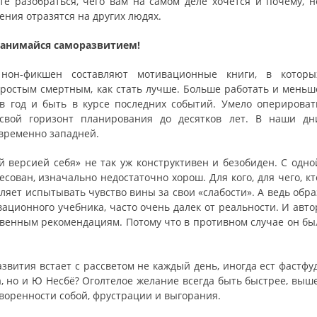
е разобраться, чего вам на самом деле хочется и почему, н
ения отразятся на других людях.
занимайся саморазвитием!
нон-фикшен составляют мотивационные книги, в которы
ростым смертным, как стать лучше. Больше работать и меньш
в год и быть в курсе последних событий. Умело оперироват
свой горизонт планирования до десятков лет. В наши дн
временно западней.
 версией себя» не так уж конструктивен и безобиден. С одно
есован, изначально недостаточно хорош. Для кого, для чего, кт
ляет испытывать чувство вины за свои «слабости». А ведь обра
ационного учебника, часто очень далек от реальности. И авто
ственным рекомендациям. Потому что в противном случае он бы
азвития встает с рассветом не каждый день, иногда ест фастфуд
а, но и Ю Несбё? Оголтелое желание всегда быть быстрее, выше
творенности собой, фрустрации и выгорания.