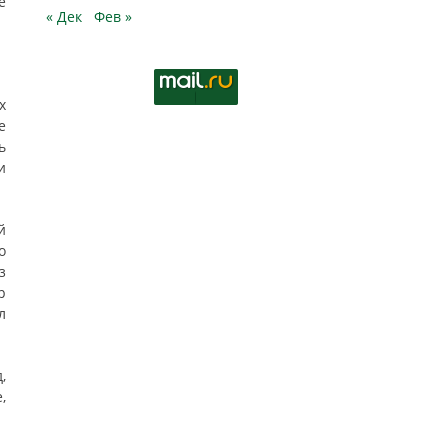
е
« Дек
Фев »
х
е
ь
и
й
о
з
р
л
,
,