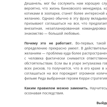
Дешанель, мог бы сослужить нам хорошую служ
вероятно, что жизнь банковского менеджера, к
котиками в зоопарке, станет более интересной 
желанию. Однако обычно в эту фразу вкладыв
призывают соглашаться на все, что предлагае
внезапная, незапланированная командировк
знакомство — большой любовью.
Почему это не работает.
Во-первых, такой
определению прекрасно умеют. В действитель
желаниям — проблема куда более распространенн
с человека фактически снимается ответственн
обстоятельствам. Если вы в угаре энтузиазма г
всех рисков, то получается, что в его крахе в 
соглашаться на все порождает огромное колич
фильме Рида выбранная героем Керри стратегия 
Каким правилом можно заменить.
Научитесь
осознавая последствия.
Выйди