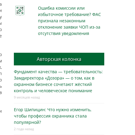
а
Ошибка комиссии или
и
избыточное требование? ФАС
у
признала незаконным
ы
отклонение заявки ЧОП из-за
о
отсутствия уведомления
е
о
Авторская колонка
м
,
Фундамент качества — требовательность:
п
Замдиректора «Дозора» — о том, как в
о
охранном бизнесe сочетают жёсткий
ь
контроль и человеческое понимание
в
9 месяцев назад
Егор Шипицин: Что нужно изменить,
и
чтобы профессия охранника стала
популярной?
2 года назад