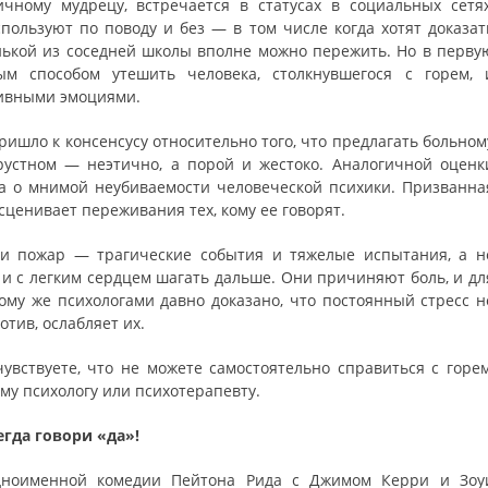
чному мудрецу, встречается в статусах в социальных сетях
спользуют по поводу и без — в том числе когда хотят доказат
Танькой из соседней школы вполне можно пережить. Но в перву
ым способом утешить человека, столкнувшегося с горем, 
тивными эмоциями.
ишло к консенсусу относительно того, что предлагать больном
рустном — неэтично, а порой и жестоко. Аналогичной оценк
а о мнимой неубиваемости человеческой психики. Призванна
сценивает переживания тех, кому ее говорят.
или пожар — трагические события и тяжелые испытания, а н
 и с легким сердцем шагать дальше. Они причиняют боль, и дл
тому же психологами давно доказано, что постоянный стресс н
тив, ослабляет их.
увствуете, что не можете самостоятельно справиться с горем
му психологу или психотерапевту.
егда говори «да»!
дноименной комедии Пейтона Рида с Джимом Керри и Зоу