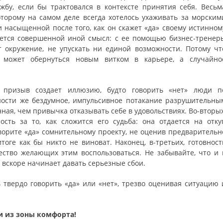
бу, если бы трактовался в контексте принятия себя. Весьм
оторому на самом деле всегда хотелось ухаживать за морским
и насыщенной после того, как он скажет «да» своему истинном
ается совершенной иной смысл: с ее помощью бизнес-тренер
т окружение, не упускать ни единой возможности. Потому чт
а может обернуться новым витком в карьере, а случайно
 призыв создает иллюзию, будто говорить «нет» люди п
ности же бездумное, импульсивное потакание разрушительны
ая, чем привычка отказывать себе в удовольствиях. Во-вторых
ость за то, как сложится его судьба: она отдается на отку
оворите «да» сомнительному проекту, не оценив предварительн
итоге как бы никто не виноват. Наконец, в-третьих, готовност
ество желающих этим воспользоваться. Не забывайте, что и 
вскоре начинает давать серьезные сбои.
 твердо говорить «да» или «нет», трезво оценивая ситуацию 
 из зоны комфорта!