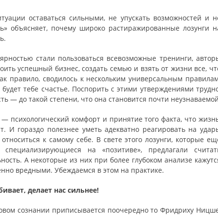
туации оставаться сильными, не упускать возможностей и н
ль» объясняет, почему широко растиражированные лозунги н
ь.
лярностью стали пользоваться всевозможные тренинги, автор
оить успешный бизнес, создать семью и взять от жизни все, чт
как правило, сводилось к нескольким универсальным правилам
и будет тебе счастье. Поспорить с этими утверждениями трудно
ть — до такой степени, что она становится почти неузнаваемой
 — психологический комфорт и принятие того факта, что жизнь
ет. И гораздо полезнее уметь адекватно реагировать на удар
относиться к самому себе. В свете этого лозунги, которые ещ
, специализирующиеся на «позитиве», предлагали считат
ьность. А некоторые из них при более глубоком анализе кажутс
енно вредными. Убеждаемся в этом на практике.
убивает, делает нас сильнее!
ссовом сознании приписывается поочередно то Фридриху Ницше