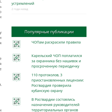
,
устремлений
ь
2 года назад
ю
и
Популярные публикации
у
и
ЧОПам раскрасили правила
я
Карельский ЧОП поплатился
е
за охранника без нашивок и
я
просроченную периодичку
е
110 протоколов, 3
приостановленных лицензии:
,
Росгвардия проверила
кубанскую охрану
В Росгвардии состоялись
назначения руководителей
территориальных органов
и