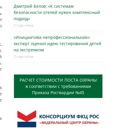
Дмитрий Белов: «К системам
и
безопасности отелей нужен комплексный
ь
подход»
и
о
2 года назад
«Инициатива непрофессиональная»:
эксперт оценил идею тестирования детей
,
на экстремизм
,
й
2 года назад
,
т
РАСЧЕТ СТОИМОСТИ ПОСТА ОХРАНЫ
в соответствии с требованиями
а
Приказа Росгвардии №45
е
е
а