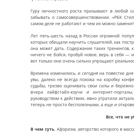
Гуру личностного роста призывают в любой си
забывать о самосовершенствовании. «РБК Сти
самом деле не работают и чем их можно заменит
Лет пять-шесть назад в России огромной попу
которых обещали научить слушателей, как постр
она может дать. Содержание таких тренингов, 
ничего не бойся, пробуй новое, верь в себя — 
вот только они очень сильно упрощают реальнос
Времена изменились, и сегодня на повестке дня
увы, далеко не всегда похожа на коробку конф
судьбы, трезво оценивать свои силы и бережно 
вчера лайфстайл-коучи и интернет-порталы
руководством к действию, явно утратили актуал
теперь не просто бесполезными, а еще и откров
Все, что не 
В чем суть
. Афоризм, авторство которого в ма