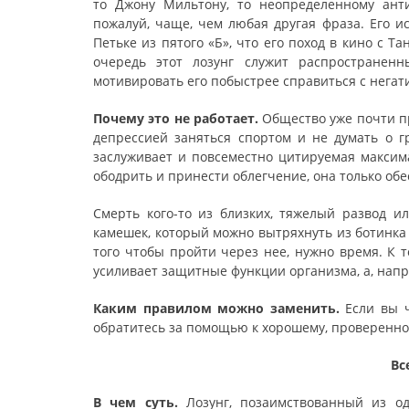
то Джону Мильтону, то неопределенному анти
пожалуй, чаще, чем любая другая фраза. Его и
Петьке из пятого «Б», что его поход в кино с 
очередь этот лозунг служит распространенн
мотивировать его побыстрее справиться с нега
Почему это не работает.
Общество уже почти пр
депрессией заняться спортом и не думать о г
заслуживает и повсеместно цитируемая максим
ободрить и принести облегчение, она только обе
Смерть кого-то из близких, тяжелый развод 
камешек, который можно вытряхнуть из ботинка
того чтобы пройти через нее, нужно время. К 
усиливает защитные функции организма, а, напро
Каким правилом можно заменить.
Если вы ч
обратитесь за помощью к хорошему, проверенно
Вс
В чем суть.
Лозунг, позаимствованный из о