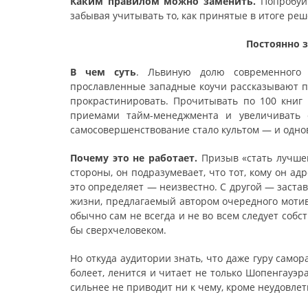
Каким правилом можно заменить.
Попробуйт
забывая учитывать то, как принятые в итоге реш
Постоянно 
В чем суть
. Львиную долю современного 
прославленные западные коучи рассказывают п
прокрастинировать. Прочитывать по 100 книг 
приемами тайм-менеджмента и увеличивать 
самосовершенствование стало культом — и одно
Почему это не работает.
Призыв «стать лучшей
стороны, он подразумевает, что тот, кому он адр
это определяет — неизвестно. С другой — застав
жизни, предлагаемый автором очередного мотив
обычно сам не всегда и не во всем следует соб
бы сверхчеловеком.
Но откуда аудитории знать, что даже гуру самор
болеет, ленится и читает не только Шопенгауэр
сильнее не приводит ни к чему, кроме неудовле