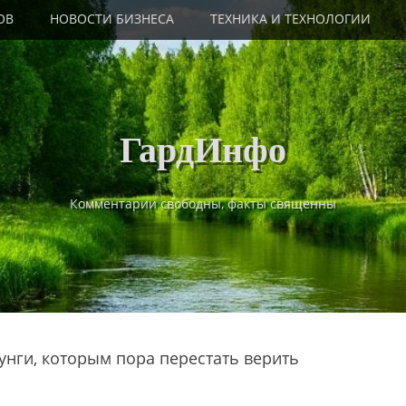
ОВ
НОВОСТИ БИЗНЕСА
ТЕХНИКА И ТЕХНОЛОГИИ
ГардИнфо
Комментарии свободны, факты священны
нги, которым пора перестать верить