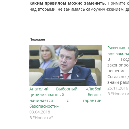
Каким правилом можно заменить.
Примите св
над вторыми, не занимаясь самоуничижением, да
Похожее
Ряженых к
вне закон
В Госд
законоп
ношени
Согласно 
знаки раз
предста
25.11.2016
Анатолий Выборный: «Любой
входящих 
В "Новости
цивилизованный бизнес
Как и по
начинается с гарантий
защитит
безопасности»
мундира, 
03.04.2018
Госдумы В
В "Новости"
законоп
правила н