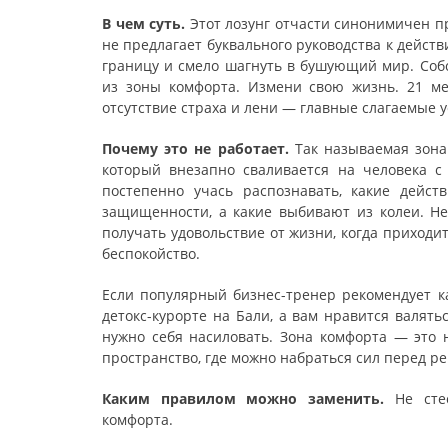
В чем суть.
Этот лозунг отчасти синонимичен пр
не предлагает буквального руководства к действ
границу и смело шагнуть в бушующий мир. Собс
из зоны комфорта. Измени свою жизнь. 21 ме
отсутствие страха и лени — главные слагаемые у
Почему это не работает.
Так называемая зона
который внезапно сваливается на человека с
постепенно учась распознавать, какие дейс
защищенности, а какие выбивают из колеи. Н
получать удовольствие от жизни, когда приходит
беспокойство.
Если популярный бизнес-тренер рекомендует к
детокс-курорте на Бали, а вам нравится валять
нужно себя насиловать. Зона комфорта — это н
пространство, где можно набраться сил перед р
Каким правилом можно заменить.
Не стес
комфорта.