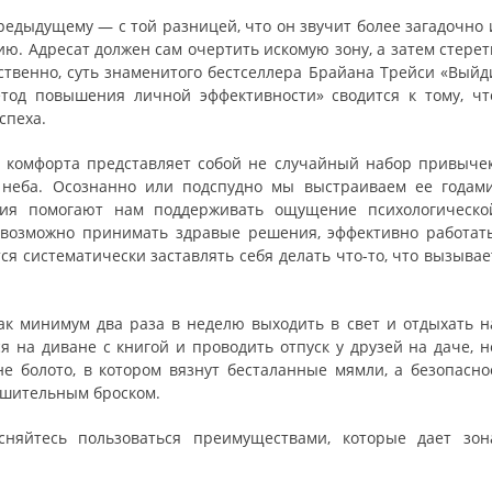
едыдущему — с той разницей, что он звучит более загадочно 
ию. Адресат должен сам очертить искомую зону, а затем стерет
твенно, суть знаменитого бестселлера Брайана Трейси «Выйд
тод повышения личной эффективности» сводится к тому, чт
спеха.
 комфорта представляет собой не случайный набор привычек
 неба. Осознанно или подспудно мы выстраиваем ее годами
твия помогают нам поддерживать ощущение психологическо
евозможно принимать здравые решения, эффективно работать
ся систематически заставлять себя делать что-то, что вызывае
ак минимум два раза в неделю выходить в свет и отдыхать н
ся на диване с книгой и проводить отпуск у друзей на даче, н
е болото, в котором вязнут бесталанные мямли, а безопасно
ешительным броском.
няйтесь пользоваться преимуществами, которые дает зон