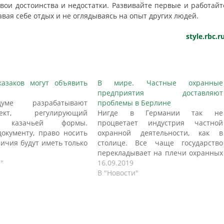
ои достоинства и недостатки. Развивайте первые и работайт
вая себе отдых и не оглядываясь на опыт других людей.
style.rbc.r
азаков могут объявить
В мире. Частные охранные
а
предприятия доставляют
уме разрабатывают
проблемы в Берлине
роект, регулирующий
Нигде в Германии так не
е казачьей формы.
процветает индустрия частной
документу, право носить
охранной деятельности, как в
личия будут иметь только
столице. Все чаще государство
вители организаций,
перекладывает на плечи охранных
в официальный реестр.
"
предприятий задачи по
16.09.2019
чему депутаты решили
обеспечению безопасности.
В "Новости"
ь честь казачьего
Однако качество услуг далеко не
разбирался RT. Депутат
всегда отвечает цене, особенно в
алерий Рашкин готовит
сферах, где приходится иметь дело
роект, регулирующий
с людьми: здесь могут происходить
ошения казачьей формы.
скандалы, пишет газета Berliner