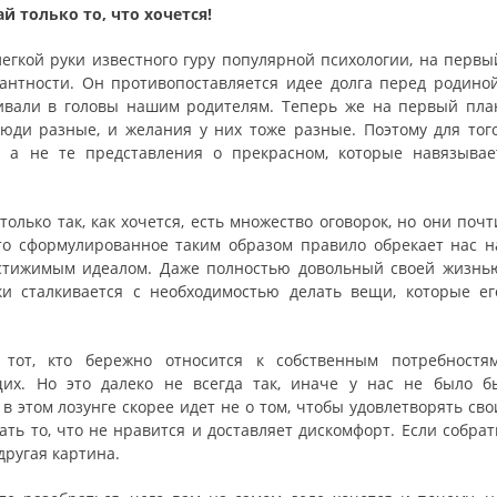
ай только то, что хочется!
легкой руки известного гуру популярной психологии, на первы
антности. Он противопоставляется идее долга перед родиной
бивали в головы нашим родителям. Теперь же на первый пла
юди разные, и желания у них тоже разные. Поэтому для того
, а не те представления о прекрасном, которые навязывае
олько так, как хочется, есть множество оговорок, но они почт
что сформулированное таким образом правило обрекает нас н
остижимым идеалом. Даже полностью довольный своей жизнь
ки сталкивается с необходимостью делать вещи, которые ег
о тот, кто бережно относится к собственным потребностям
их. Но это далеко не всегда так, иначе у нас не было б
в этом лозунге скорее идет не о том, чтобы удовлетворять сво
ать то, что не нравится и доставляет дискомфорт. Если собрат
другая картина.