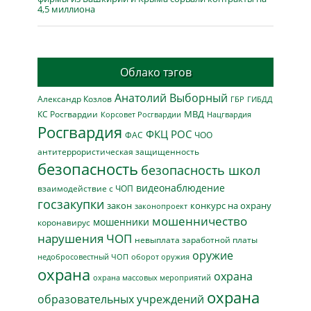
4,5 миллиона
Облако тэгов
Анатолий Выборный
Александр Козлов
ГБР
ГИБДД
МВД
КС Росгвардии
Нацгвардия
Корсовет Росгвардии
Росгвардия
ФКЦ РОС
ФАС
ЧОО
антитеррористическая защищенность
безопасность
безопасность школ
видеонаблюдение
взаимодействие с ЧОП
госзакупки
закон
конкурс на охрану
законопроект
мошенничество
мошенники
коронавирус
нарушения ЧОП
невыплата заработной платы
оружие
недобросовестный ЧОП
оборот оружия
охрана
охрана
охрана массовых мероприятий
охрана
образовательных учреждений