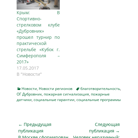
Крым: В
Спортивно-
стрелковом клубе
«Дубровник»
прошел турнир по
практической
стрельбе «Кубок г.
Симферополя –
2017»
17.05.2017
В "Новости"
Categories
Tags
Новости
,
Новости регионов
благотворительность
,
ОГ Дубровник
,
пожарная сигнализация
,
пожарные
датчики
,
социальные гарантии
,
социальные программы
Навигация
← Предыдущая
Следующая
по
публикация
публикация →
Предыдущая
Следующая
В Москве сформирован
Человек неразумный: