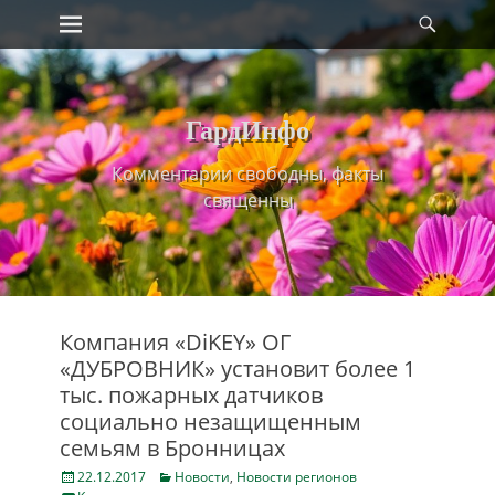
Primary Menu
Найт
Skip
to
content
ГардИнфо
Комментарии свободны, факты
священны
Компания «DiKEY» ОГ
«ДУБРОВНИК» установит более 1
тыс. пожарных датчиков
социально незащищенным
семьям в Бронницах
Posted
Categories
22.12.2017
Новости
,
Новости регионов