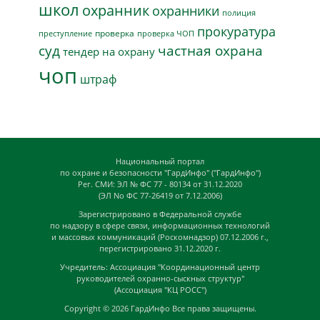
школ
охранник
охранники
полиция
прокуратура
проверка
преступление
проверка ЧОП
суд
частная охрана
тендер на охрану
чоп
штраф
Национальный портал
по охране и безопасности "ГардИнфо" ("ГардИнфо")
Рег. СМИ: ЭЛ № ФС 77 - 80134 от 31.12.2020
(ЭЛ No ФС 77-26419 от 7.12.2006)
Зарегистрировано в Федеральной службе
по надзору в сфере связи, информационных технологий
и массовых коммуникаций (Роскомнадзор) 07.12.2006 г.,
перегистрировано 31.12.2020 г.
Учредитель: Ассоциация "Координационный центр
руководителей охранно-сыскных структур"
(Ассоциация "КЦ РОСС")
Copyright © 2026
ГардИнфо
Все права защищены.