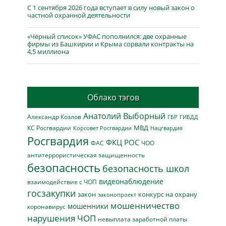
С 1 сентября 2026 года вступает в силу новый закон о
частной охранной деятельности
«Чёрный список» УФАС пополнился: две охранные
фирмы из Башкирии и Крыма сорвали контракты на
4,5 миллиона
Облако тэгов
Анатолий Выборный
Александр Козлов
ГБР
ГИБДД
МВД
КС Росгвардии
Нацгвардия
Корсовет Росгвардии
Росгвардия
ФКЦ РОС
ФАС
ЧОО
антитеррористическая защищенность
безопасность
безопасность школ
видеонаблюдение
взаимодействие с ЧОП
госзакупки
закон
конкурс на охрану
законопроект
мошенничество
мошенники
коронавирус
нарушения ЧОП
невыплата заработной платы