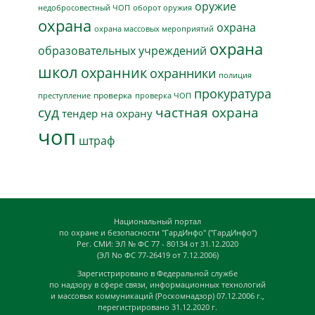
оружие
недобросовестный ЧОП
оборот оружия
охрана
охрана
охрана массовых мероприятий
охрана
образовательных учреждений
школ
охранник
охранники
полиция
прокуратура
проверка
преступление
проверка ЧОП
суд
частная охрана
тендер на охрану
чоп
штраф
Национальный портал
по охране и безопасности "ГардИнфо" ("ГардИнфо")
Рег. СМИ: ЭЛ № ФС 77 - 80134 от 31.12.2020
(ЭЛ No ФС 77-26419 от 7.12.2006)
Зарегистрировано в Федеральной службе
по надзору в сфере связи, информационных технологий
и массовых коммуникаций (Роскомнадзор) 07.12.2006 г.,
перегистрировано 31.12.2020 г.