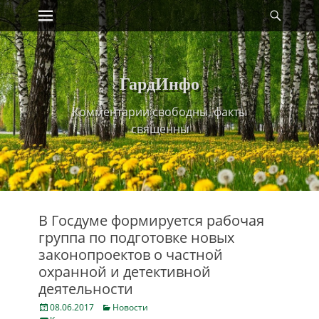
Primary Menu
Найт
Skip
to
content
ГардИнфо
Комментарии свободны, факты
священны
В Госдуме формируется рабочая
группа по подготовке новых
законопроектов о частной
охранной и детективной
деятельности
Posted
Categories
08.06.2017
Новости