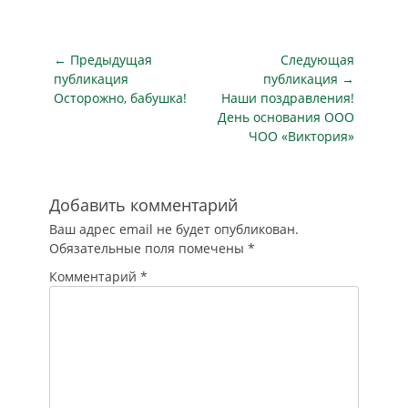
Навигация
← Предыдущая
Следующая
по
публикация
публикация →
Предыдущая
Следующая
Осторожно, бабушка!
Наши поздравления!
записям
публикация
публикация
День основания ООО
ЧОО «Виктория»
Добавить комментарий
Ваш адрес email не будет опубликован.
Обязательные поля помечены
*
Комментарий
*