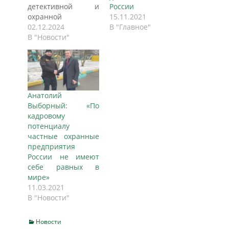
детективной и
России
охранной
15.11.2021
деятельности в
02.12.2024
В "Главное"
Российской
В "Новости"
Федерации на
смену принятому
более 30 лет назад
Закону «О частной
детективной и
Анатолий
охранной
Выборный: «По
деятельности»
кадровому
приняты
потенциалу
Федеральный закон
частные охранные
от 30 ноября 2024
предприятия
года № 427-ФЗ «О
России не имеют
частной охранной
себе равных в
деятельности» и
мире»
Федеральный закон
11.03.2021
от 30 ноября 2024
В "Новости"
года № 434-ФЗ «О…
Categories
Новости