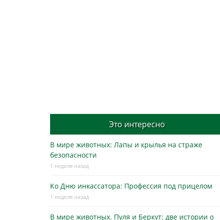
Это интересно
В мире животных: Лапы и крылья на страже
безопасности
1 неделя назад
Ко Дню инкассатора: Профессия под прицелом
1 неделя назад
В мире животных. Пуля и Беркут: две истории о