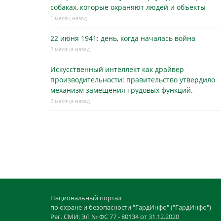
собаках, которые охраняют людей и объекты
1 месяц назад
22 июня 1941: день, когда началась война
2 месяца назад
Искусственный интеллект как драйвер
производительности: правительство утвердило
механизм замещения трудовых функций.
2 месяца назад
Национальный портал
по охране и безопасности "ГардИнфо" ("ГардИнфо")
Рег. СМИ: ЭЛ № ФС 77 - 80134 от 31.12.2020