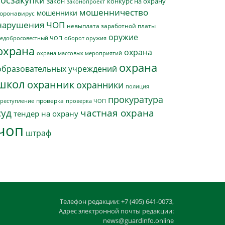
госзакупки
закон
конкурс на охрану
законопроект
мошенничество
мошенники
оронавирус
нарушения ЧОП
невыплата заработной платы
оружие
едобросовестный ЧОП
оборот оружия
охрана
охрана
охрана массовых мероприятий
охрана
образовательных учреждений
школ
охранник
охранники
полиция
прокуратура
проверка
реступление
проверка ЧОП
суд
частная охрана
тендер на охрану
чоп
штраф
Телефон редакции: +7 (495) 641-0073,
Адрес электронной почты редакции:
news@guardinfo.online