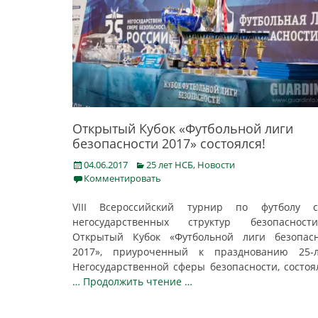
Открытый Кубок «Футбольной лиги
безопасности 2017» состоялся!
Posted
Categories
04.06.2017
25 лет НСБ
,
Новости
on
Комментировать
VIII Всероссийский турнир по футболу с
негосударственных структур безопаснос
Открытый Кубок «Футбольной лиги безопасн
2017», приуроченный к празднованию 25-л
Негосударственной сферы безопасности, состоя
… Продолжить чтение …