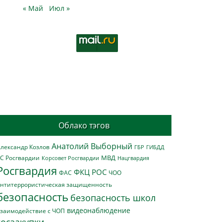
« Май
Июл »
Облако тэгов
Анатолий Выборный
лександр Козлов
ГБР
ГИБДД
МВД
С Росгвардии
Нацгвардия
Корсовет Росгвардии
Росгвардия
ФКЦ РОС
ФАС
ЧОО
нтитеррористическая защищенность
безопасность
безопасность школ
видеонаблюдение
заимодействие с ЧОП