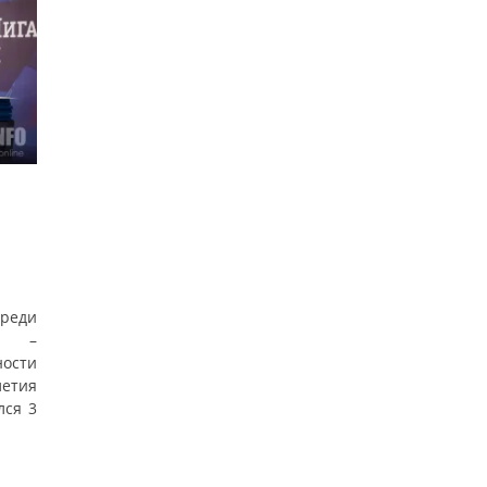
реди
ти –
ости
етия
лся 3