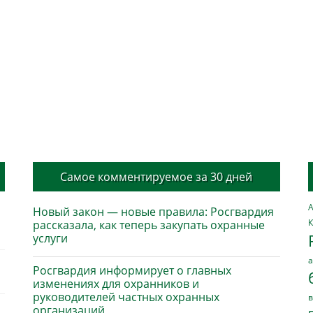
Самое комментируемое за 30 дней
А
Новый закон — новые правила: Росгвардия
К
рассказала, как теперь закупать охранные
услуги
а
Росгвардия информирует о главных
изменениях для охранников и
руководителей частных охранных
в
организаций