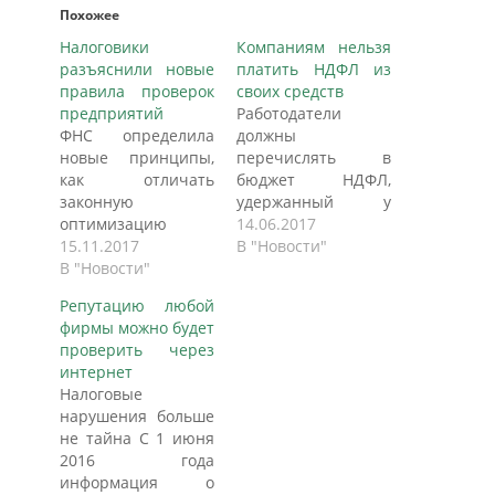
Похожее
Налоговики
Компаниям нельзя
разъяснили новые
платить НДФЛ из
правила проверок
своих средств
предприятий
Работодатели
ФНС определила
должны
новые принципы,
перечислять в
как отличать
бюджет НДФЛ,
законную
удержанный у
оптимизацию
своих сотрудников
14.06.2017
налогов от
15.11.2017
Минфин
В "Новости"
незаконной.
В "Новости"
разъяснил, что в
Действующие
случае с НДФЛ
Репутацию любой
последние 12 лет
разрешение
фирмы можно будет
критерии законных
уплачивать налоги
проверить через
действий
за других лиц не
интернет
налогоплательщиков
применяется. В НК
Налоговые
больше не
РФ предусмотрена
нарушения больше
применяются ФНС
возможность для
не тайна С 1 июня
России 31 октября
физлиц и компаний
2016 года
подготовила
уплачивать налоги
информация о
письмо,
друг за друга.