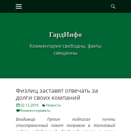
Primary Menu
Найт
Skip
to
content
ГардИнфо
Комментарии свободны, факты
священны
Физлиц заставят отвечать за
долги своих компаний
Posted
Categories
02.12.2016
Новости
on
Комментировать
Владимир Путин подписал почти
стостраничный пакет поправок в Налоговый