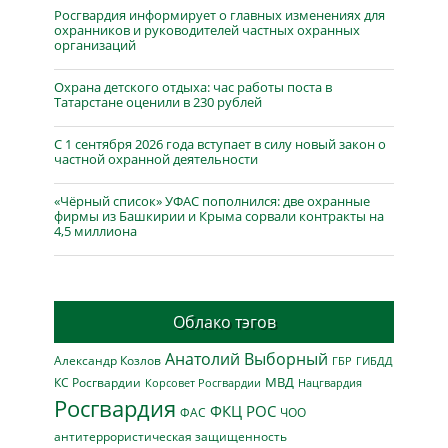
Росгвардия информирует о главных изменениях для
охранников и руководителей частных охранных
организаций
Охрана детского отдыха: час работы поста в
Татарстане оценили в 230 рублей
С 1 сентября 2026 года вступает в силу новый закон о
частной охранной деятельности
«Чёрный список» УФАС пополнился: две охранные
фирмы из Башкирии и Крыма сорвали контракты на
4,5 миллиона
Облако тэгов
Анатолий Выборный
Александр Козлов
ГБР
ГИБДД
МВД
КС Росгвардии
Нацгвардия
Корсовет Росгвардии
Росгвардия
ФКЦ РОС
ФАС
ЧОО
антитеррористическая защищенность