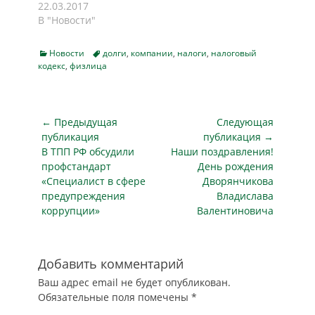
налоговых
22.03.2017
содержащее
Однако компании
нарушениях
В "Новости"
описание нового
не вправе в
перестала быть
подхода к
трудовом договоре
налоговой тайной.
проведению
закреплять за
Categories
Tags
Новости
долги
,
компании
,
налоги
,
налоговый
Раньше налоговики
проверок бизнеса.
кодекс
,
физлица
собой
не могли
На сайте ФНС
обязанность…
разглашать или
письмо еще не
публиковать в
опубликовано, но
общем доступе
Навигация
← Предыдущая
Следующая
его можно найти в
данные о долгах и
по
правовой системе…
публикация
публикация →
штрафах, а теперь
Предыдущая
Следующая
В ТПП РФ обсудили
Наши поздравления!
записям
могут. А еще они
публикация
публикация
профстандарт
День рождения
могут сообщать о
«Специалист в сфере
Дворянчикова
ваших долгах по
предупреждения
Владислава
запросу: банкам,
коррупции»
Валентиновича
работодателям,
партнерам по…
Добавить комментарий
Ваш адрес email не будет опубликован.
Обязательные поля помечены
*