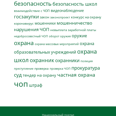
безопасность
безопасность школ
видеонаблюдение
взаимодействие с ЧОП
госзакупки
закон
конкурс на охрану
законопроект
мошенничество
мошенники
коронавирус
нарушения ЧОП
невыплата заработной платы
оружие
недобросовестный ЧОП
оборот оружия
охрана
охрана
охрана массовых мероприятий
охрана
образовательных учреждений
школ
охранник
охранники
полиция
прокуратура
проверка
преступление
проверка ЧОП
суд
частная охрана
тендер на охрану
чоп
штраф
Национальный портал