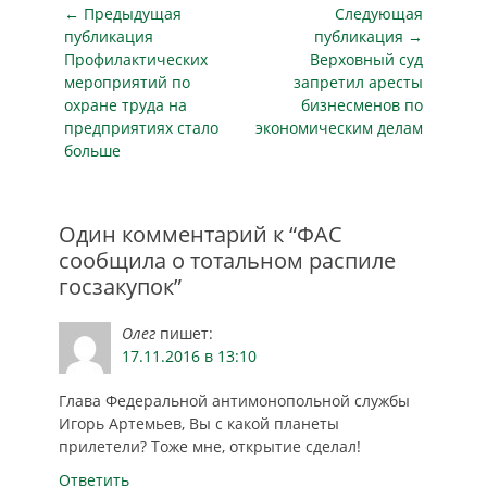
по максимальной
Навигация
← Предыдущая
Следующая
цене. Более 90
по
публикация
публикация →
процентов всех
Предыдущая
Следующая
Профилактических
Верховный суд
записям
ограничивающих
публикация
публикация
мероприятий по
запретил аресты
конкуренцию
охране труда на
бизнесменов по
соглашений,
предприятиях стало
экономическим делам
которые выявляет
больше
Федеральная
антимонопольная
служба (ФАС),
приходится именно
Один комментарий к “ФАС
на картельные
сообщила о тотальном распиле
сговоры во время
госзакупок”
торгов.…
Олег
пишет:
17.11.2016 в 13:10
Глава Федеральной антимонопольной службы
Игорь Артемьев, Вы с какой планеты
прилетели? Тоже мне, открытие сделал!
Ответить