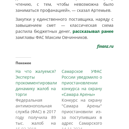
чтению, с тем, чтобы невозможна было
заниматься профанацией», — сказал Артемьев.
Закупки у единственного поставщика, наряду с
завышением смет — классическая схема
распила бюджетных денег,
рассказывал ранее
замглавы ФАС Максим Овчинников.
finanz.ru
Похожее
На что жалуемся?
Самарское УФАС
Эксперты
России уведомило о
прокомментировали
приостановлении
динамику жалоб на
конкурса на охрану
торги
«Самара Арены»
Федеральная
Конкурс на охрану
антимонопольная
"Самара Арены"
служба (ФАС) в 2017
приостановили из-
году получила 89
за поступивших в
тыс. жалоб на
адрес Самарского
действия
15.02.2018
УФАС России жалоб
14.11.2024