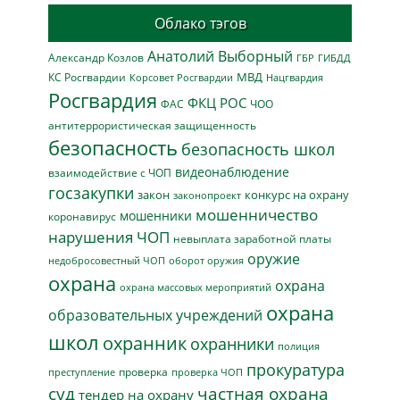
Облако тэгов
Анатолий Выборный
Александр Козлов
ГБР
ГИБДД
МВД
КС Росгвардии
Нацгвардия
Корсовет Росгвардии
Росгвардия
ФКЦ РОС
ФАС
ЧОО
антитеррористическая защищенность
безопасность
безопасность школ
видеонаблюдение
взаимодействие с ЧОП
госзакупки
закон
конкурс на охрану
законопроект
мошенничество
мошенники
коронавирус
нарушения ЧОП
невыплата заработной платы
оружие
недобросовестный ЧОП
оборот оружия
охрана
охрана
охрана массовых мероприятий
охрана
образовательных учреждений
школ
охранник
охранники
полиция
прокуратура
проверка
преступление
проверка ЧОП
суд
частная охрана
тендер на охрану