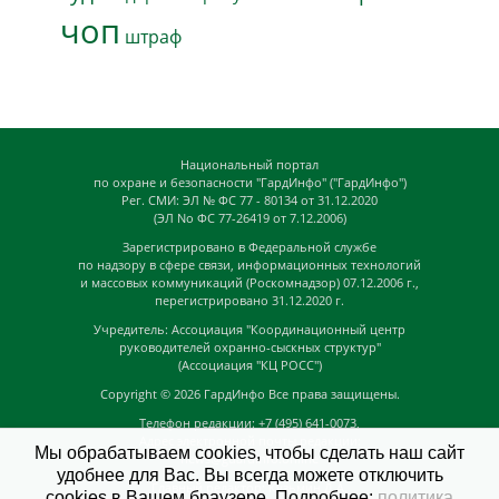
чоп
штраф
Национальный портал
по охране и безопасности "ГардИнфо" ("ГардИнфо")
Рег. СМИ: ЭЛ № ФС 77 - 80134 от 31.12.2020
(ЭЛ No ФС 77-26419 от 7.12.2006)
Зарегистрировано в Федеральной службе
по надзору в сфере связи, информационных технологий
и массовых коммуникаций (Роскомнадзор) 07.12.2006 г.,
перегистрировано 31.12.2020 г.
Учредитель: Ассоциация "Координационный центр
руководителей охранно-сыскных структур"
(Ассоциация "КЦ РОСС")
Copyright © 2026
ГардИнфо
Все права защищены.
Телефон редакции: +7 (495) 641-0073,
Адрес электронной почты редакции:
Мы обрабатываем cookies, чтобы сделать наш сайт
news@guardinfo.online
удобнее для Вас. Вы всегда можете отключить
Главный редактор: Кузьмин Д.А.
cookies в Вашем браузере. Подробнее:
политика