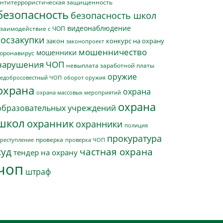
нтитеррористическая защищенность
безопасность
безопасность школ
видеонаблюдение
заимодействие с ЧОП
госзакупки
закон
конкурс на охрану
законопроект
мошенничество
мошенники
оронавирус
нарушения ЧОП
невыплата заработной платы
оружие
едобросовестный ЧОП
оборот оружия
охрана
охрана
охрана массовых мероприятий
охрана
образовательных учреждений
школ
охранник
охранники
полиция
прокуратура
проверка
реступление
проверка ЧОП
суд
частная охрана
тендер на охрану
чоп
штраф