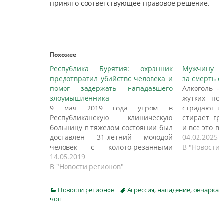
принято соответствующее правовое решение.
Похожее
Республика Бурятия: охранник
Мужчину и
предотвратил убийство человека и
за смерть
помог задержать нападавшего
Алкоголь 
злоумышленника
жутких по
9 мая 2019 года утром в
страдают 
Республиканскую клиническую
стирает г
больницу в тяжелом состоянии был
и все это
доставлен 31-летний молодой
Малейший
04.02.2025
человек с колото-резанными
нетрезвог
В "Новости
ранениями груди и живота.
14.05.2019
обязат
Следственным отделом по
В "Новости регионов"
необрати
Октябрьскому району СУ СК России
случилос
по Республике Бурятия по данному
нетрезвый
Categories
Tags
Новости регионов
Агрессия
,
нападение
,
овчарка
факту возбуждено уголовное дело
человека 
чоп
по признакам преступления,
предусмотренного ч. 3 ст. 30, ч. 1…