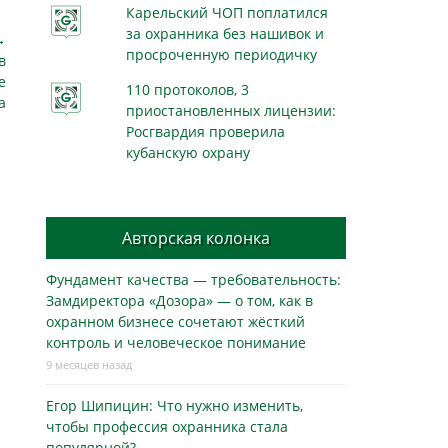
Карельский ЧОП поплатился
за охранника без нашивок и
→
просроченную периодичку
в
е
110 протоколов, 3
а
приостановленных лицензии:
Росгвардия проверила
кубанскую охрану
Авторская колонка
Фундамент качества — требовательность:
Замдиректора «Дозора» — о том, как в
охранном бизнесe сочетают жёсткий
контроль и человеческое понимание
9 месяцев назад
Егор Шипицин: Что нужно изменить,
чтобы профессия охранника стала
популярной?