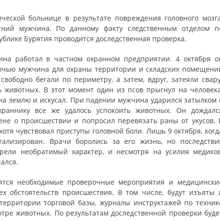
ической больнице в результате повреждения головного мозга
етний мужчина. По данному факту следственным отделом п
ублике Бурятия проводится доследственная проверка.
на работал в частном охранном предприятии. 4 октября о
 Ночью мужчина для охраны территории и складских помещени
свободно бегали по периметру, а затем, вдруг, затеяли свару
 животных. В этот момент один из псов прыгнул на человека
 на землю и искусал. При падении мужчина ударился затылком 
раннику все же удалось успокоить животных. Он дождалс
ене о происшествии и попросил перевязать раны от укусов. 
отя чувствовал приступы головной боли. Лишь 9 октября, когд
тализирован. Врачи боролись за его жизнь, но последстви
ели необратимый характер, и несмотря на усилия медиков
ался.
ятся необходимые проверочные мероприятия и медицински
х обстоятельств происшествия. В том числе, будут изъяты 
территории торговой базы, журналы инструктажей по техник
тре животных. По результатам доследственной проверки буде