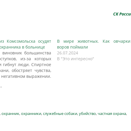
СК Росси
з Комсомольска осудят
В мире животных. Как овчарки
 охранника в больнице
воров поймали
- виновник большинства
26.07.2024
ступков, из-за которых
В "Это интересно"
и гибнут люди. Спиртное
рани, обостряет чувства,
 в негативном выражении.
 пустяк может вывести
о человека из себя, что
"
ельно приведет к
мым последствиям. Так
ь в Комсомольске, где
 дебошир жестоко избил
,
охранник
,
охранники
,
служебные собаки
,
убийство
,
частная охрана
,
в больнице. Подробнее…