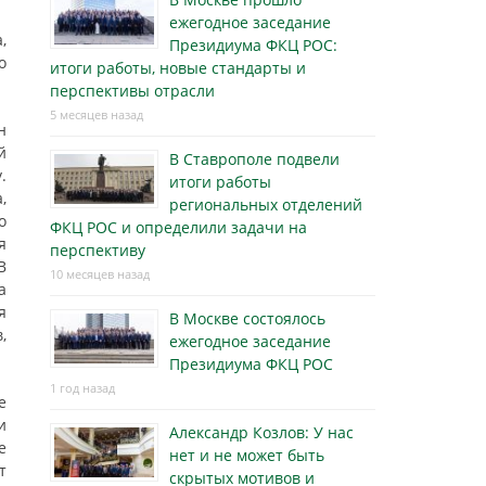
ежегодное заседание
,
Президиума ФКЦ РОС:
о
итоги работы, новые стандарты и
перспективы отрасли
5 месяцев назад
н
й
В Ставрополе подвели
.
итоги работы
,
региональных отделений
о
ФКЦ РОС и определили задачи на
я
перспективу
В
10 месяцев назад
а
я
В Москве состоялось
,
ежегодное заседание
Президиума ФКЦ РОС
1 год назад
е
и
Александр Козлов: У нас
е
нет и не может быть
т
скрытых мотивов и