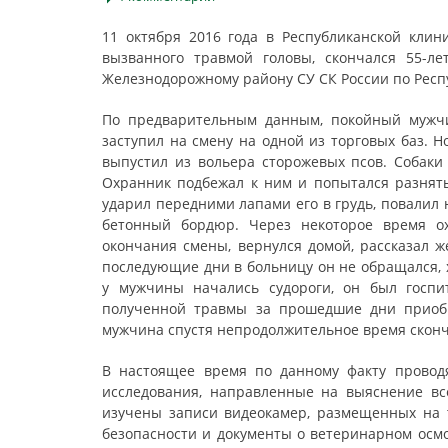
11 октября 2016 года в Республиканской клин
вызванного травмой головы, скончался 55-л
Железнодорожному району СУ СК России по Респ
По предварительным данным, покойный мужчи
заступил на смену на одной из торговых баз.
выпустил из вольера сторожевых псов. Собаки 
Охранник подбежал к ним и попытался разнять
ударил передними лапами его в грудь, повалил
бетонный бордюр. Через некоторое время ох
окончания смены, вернулся домой, рассказал ж
последующие дни в больницу он не обращался, х
у мужчины начались судороги, он был госпи
полученной травмы за прошедшие дни приобр
мужчина спустя непродолжительное время сконч
В настоящее время по данному факту провод
исследования, направленные на выяснение все
изучены записи видеокамер, размещенных на 
безопасности и документы о ветеринарном осмо