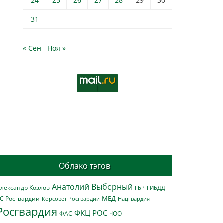
24
25
26
27
28
29
30
31
« Сен
Ноя »
Облако тэгов
Анатолий Выборный
лександр Козлов
ГБР
ГИБДД
МВД
С Росгвардии
Нацгвардия
Корсовет Росгвардии
Росгвардия
ФКЦ РОС
ФАС
ЧОО