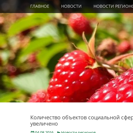
Primary Menu
Skip
ГЛАВНОЕ
НОВОСТИ
НОВОСТИ РЕГИОН
to
content
Количество объектов социальной сфер
увеличено
Posted
Categories
04.08.2016
Новости регионов