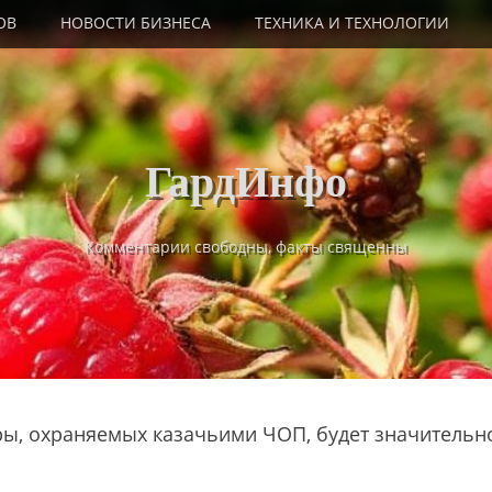
ОВ
НОВОСТИ БИЗНЕСА
ТЕХНИКА И ТЕХНОЛОГИИ
ГардИнфо
Комментарии свободны, факты священны
ы, охраняемых казачьими ЧОП, будет значительн