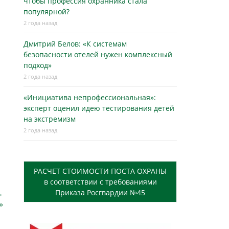
чтобы профессия охранника стала
популярной?
2 года назад
Дмитрий Белов: «К системам
безопасности отелей нужен комплексный
подход»
2 года назад
«Инициатива непрофессиональная»:
эксперт оценил идею тестирования детей
на экстремизм
2 года назад
РАСЧЕТ СТОИМОСТИ ПОСТА ОХРАНЫ
в соответствии с требованиями
Приказа Росгвардии №45
→
»