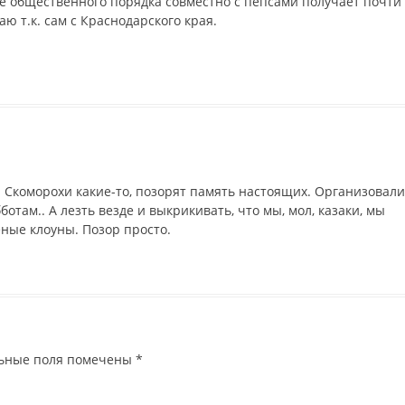
е общественного порядка совместно с пепсами получает почти
ю т.к. сам с Краснодарского края.
. Скоморохи какие-то, позорят память настоящих. Организовали
ботам.. А лезть везде и выкрикивать, что мы, мол, казаки, мы
еные клоуны. Позор просто.
ьные поля помечены
*