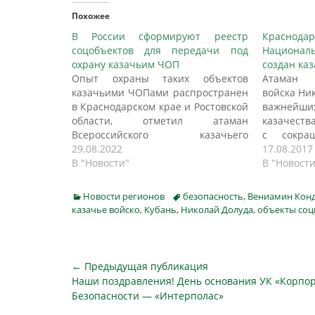
Похожее
В России сформируют реестр
Краснода
соцобъектов для передачи под
Национал
охрану казачьим ЧОП
создан ка
Опыт охраны таких объектов
Атаман К
казачьими ЧОПами распространен
войска Ни
в Краснодарском крае и Ростовской
важнейши
области, отметил атаман
казачеств
Всероссийского казачьего
с сокра
общества Николай Долуда, пишет
29.08.2022
атаманов
17.08.2017
ТАСС. Реестр социальных объектов,
В "Новости"
батальоне
В "Новост
которые руководители регионов и
который 
муниципалитетов готовы будут
ближайше
Categories
Tags
Новости регионов
безопасность
,
Вениамин Кон
передать под охрану казачьим
предполаг
казачье войско
,
Кубань
,
Николай Долуда
,
объекты соц
частным охранным предприятиям
нем будет
(ЧОП), начали формировать в
или контр
России. Об этом ТАСС сообщил в
году…
пятницу…
Навигация
← Предыдущая публикация
Предыдущая
Наши поздравления! День основания УК «Корпо
по
публикация
Безопасности — «Интерполас»