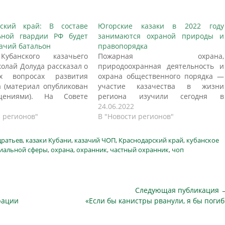
рский край: В составе
Югорские казаки в 2022 году
ьной гвардии РФ будет
занимаются охраной природы и
зачий батальон
правопорядка
убанского казачьего
Пожарная охрана,
колай Долуда рассказал о
природоохранная деятельность и
х вопросах развития
охрана общественного порядка —
а (материал опубликован
участие казачества в жизни
щениями). На Совете
региона изучили сегодня в
 вы говорили о первом
правительстве Югры. Реализацию
24.06.2022
 Национальной гвардии,
и регионов"
Стратегии государственной
В "Новости регионов"
будет сформирован в
политики Российской Федерации в
е время. Какова его
отношении российского казачества
дратьев
,
казаки Кубани
,
казачий ЧОП
,
Краснодарский край
,
кубанское
аемая численность, кто в
на 2021-2030 годы на территории
иальной сферы
,
охрана
,
охранник
,
частный охранник
,
чоп
 служить — призывники
округа обсудили в ходе заседания
актники? — Еще в 2016
рабочей группы при губернаторе
Ханты-Мансийского автономного
округа по делам казачества,
Следующая публикация 
пишет…
Следующая
рации
«Если бы канистры рванули, я бы погиб
публикация