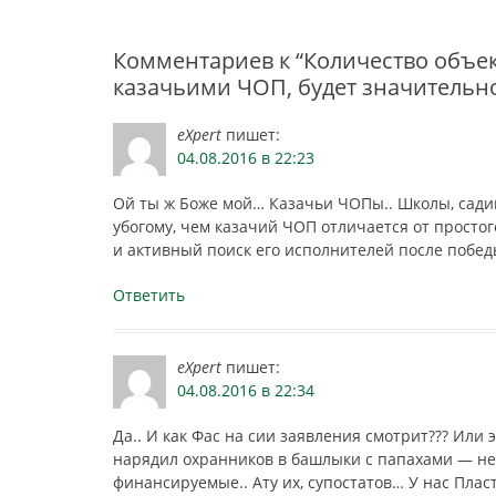
записям
Комментариев к “Количество объе
казачьими ЧОП, будет значительно
eXpert
пишет:
04.08.2016 в 22:23
Ой ты ж Боже мой… Казачьи ЧОПы.. Школы, садик
убогому, чем казачий ЧОП отличается от простог
и активный поиск его исполнителей после побед
Ответить
eXpert
пишет:
04.08.2016 в 22:34
Да.. И как Фас на сии заявления смотрит??? Или
нарядил охранников в башлыки с папахами — не 
финансируемые.. Ату их, супостатов… У нас Плас