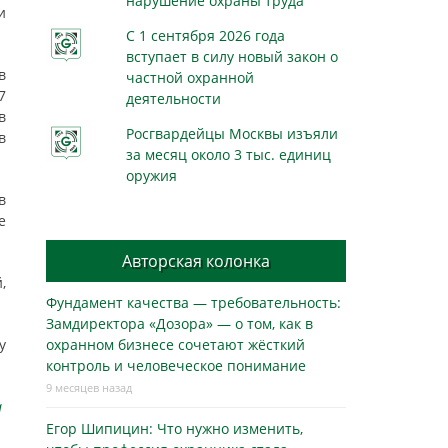
нарушение охраны труда
и
С 1 сентября 2026 года
вступает в силу новый закон о
в
частной охранной
7
деятельности
в
Росгвардейцы Москвы изъяли
в
за месяц около 3 тыс. единиц
оружия
в
е
Авторская колонка
,
Фундамент качества — требовательность:
Замдиректора «Дозора» — о том, как в
у
охранном бизнесe сочетают жёсткий
контроль и человеческое понимание
9 месяцев назад
а
Егор Шипицин: Что нужно изменить,