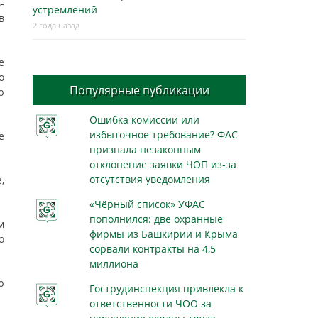
-
устремлений
в
2 года назад
е
о
Популярные публикации
ю
Ошибка комиссии или
избыточное требование? ФАС
е
признала незаконным
отклонение заявки ЧОП из-за
отсутствия уведомления
,
«Чёрный список» УФАС
пополнился: две охранные
м
фирмы из Башкирии и Крыма
о
сорвали контракты на 4,5
миллиона
ю
Гострудинспекция привлекла к
ответственности ЧОО за