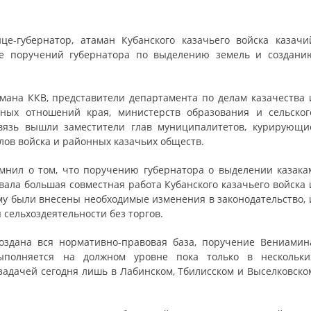
це-губернатор, атаман Кубанского казачьего войска казачи
ие поручений губернатора по выделению земель и создани
мана ККВ, представители департамента по делам казачества 
ных отношений края, министерств образования и сельског
связь вышли заместители глав муниципалитетов, курирующи
лов войска и районных казачьих обществ.
мнил о том, что поручению губернатора о выделении казака
вала большая совместная работа Кубанского казачьего войска 
ому были внесены необходимые изменения в законодательство, 
 сельхоздеятельности без торгов.
создана вся нормативно-правовая база, поручение Вениамин
ыполняется на должном уровне пока только в нескольки
задачей сегодня лишь в Лабинском, Тбилисском и Выселковско