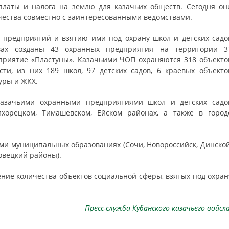
латы и налога на землю для казачьих обществ. Сегодня он
ества совместно с заинтересованными ведомствами.
 предприятий и взятию ими под охрану школ и детских садо
вах созданы 43 охранных предприятия на территории 3
дприятие «Пластуны». Казачьими ЧОП охраняются 318 объекто
ти, из них 189 школ, 97 детских садов, 6 краевых объекто
туры и ЖКХ.
казачьими охранными предприятиями школ и детских садо
ихорецком, Тимашевском, Ейском районах, а также в город
ми муниципальных образованиях (Сочи, Новороссийск, Динской
овецкий районы).
ение количества объектов социальной сферы, взятых под охран
Пресс-служба Кубанского казачьего войск