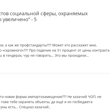
ктов социальной сферы, охраняемых
 увеличено” - 5
и, а как же профстандарты??? Может кто расскажет мне,
о «скромного»??? Про падение на 51 процент от цены контракта
ы в тендерах, чур не говорить… Это мы проходили…
 это новая форма импортозамещения??? Не казачий ЧОП, не
гоже тебе охранять объекты, да ещё и из госбюджета
туны есть… Спецназ казачий..