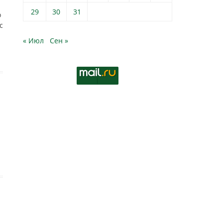
29
30
31
о
с
« Июл
Сен »