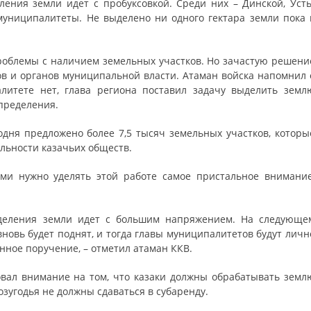
ения земли идет с пробуксовкой. Среди них – Динской, Усть
муниципалитеты. Не выделено ни одного гектара земли пока 
проблемы с наличием земельных участков. Но зачастую решени
ов и органов муниципальной власти. Атаман войска напомнил 
алитете нет, глава региона поставил задачу выделить земл
пределения.
ня предложено более 7,5 тысяч земельных участков, которы
льности казачьих обществ.
ми нужно уделять этой работе самое пристальное внимание
ыделения земли идет с большим напряжением. На следующе
овь будет поднят, и тогда главы муниципалитетов будут личн
нное поручение, – отметил атаман ККВ.
овал внимание на том, что казаки должны обрабатывать земл
озугодья не должны сдаваться в субаренду.