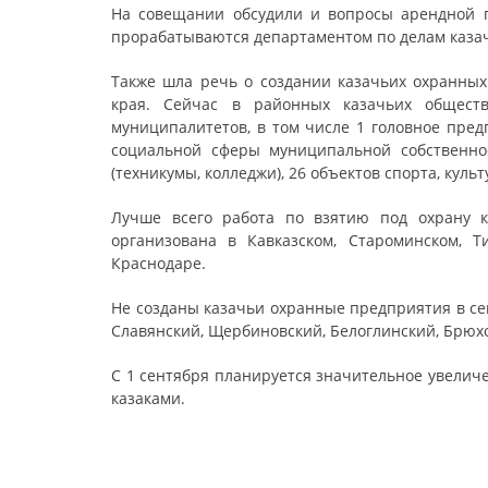
На совещании обсудили и вопросы арендной п
прорабатываются департаментом по делам казач
Также шла речь о создании казачьих охранных
края. Сейчас в районных казачьих общест
муниципалитетов, в том числе 1 головное пре
социальной сферы муниципальной собственнос
(техникумы, колледжи), 26 объектов спорта, куль
Лучше всего работа по взятию под охрану 
организована в Кавказском, Староминском, Т
Краснодаре.
Не созданы казачьи охранные предприятия в се
Славянский, Щербиновский, Белоглинский, Брюх
С 1 сентября планируется значительное увелич
казаками.