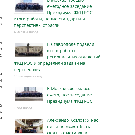
ежегодное заседание
Президиума ФКЦ РОС:
й
итоги работы, новые стандарты и
ю
перспективы отрасли
4 месяца назад
и
В Ставрополе подвели
о
итоги работы
е
региональных отделений
ФКЦ РОС и определили задачи на
перспективу
м
10 месяцев назад
и
и
В Москве состоялось
ежегодное заседание
Президиума ФКЦ РОС
а
1 год назад
х
м
Александр Козлов: У нас
нет и не может быть
скрытых мотивов и