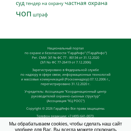
суд
частная охрана
тендер на охрану
чоп
штраф
Национальный портал
по охране и безопасности "ГардИнфо" ("ГардИнфо")
Рег. СМИ: ЭЛ № ФС 77 - 80134 от 31.12.2020
(ЭЛ No ФС 77-26419 от 7.12.2006)
Зарегистрировано в Федеральной службе
по надзору в сфере связи, информационных технологий
и массовых коммуникаций (Роскомнадзор) 07.12.2006 г.,
перегистрировано 31.12.2020 г.
Учредитель: Ассоциация "Координационный центр
руководителей охранно-сыскных структур"
(Ассоциация "КЦ РОСС")
Copyright © 2026
ГардИнфо
Все права защищены.
Телефон редакции: +7 (495) 641-0073,
Адрес электронной почты редакции:
Мы обрабатываем cookies, чтобы сделать наш сайт
news@guardinfo.online
удобнее для Вас. Вы всегда можете отключить