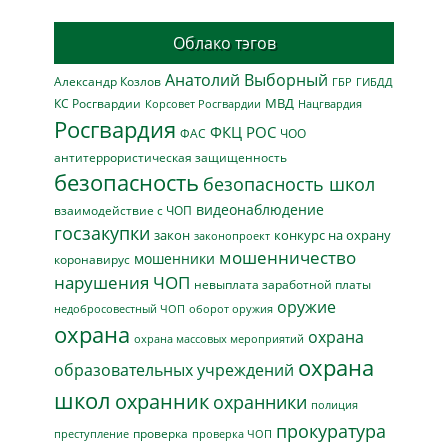
Облако тэгов
Анатолий Выборный
Александр Козлов
ГБР
ГИБДД
МВД
КС Росгвардии
Нацгвардия
Корсовет Росгвардии
Росгвардия
ФКЦ РОС
ФАС
ЧОО
антитеррористическая защищенность
безопасность
безопасность школ
видеонаблюдение
взаимодействие с ЧОП
госзакупки
закон
конкурс на охрану
законопроект
мошенничество
мошенники
коронавирус
нарушения ЧОП
невыплата заработной платы
оружие
недобросовестный ЧОП
оборот оружия
охрана
охрана
охрана массовых мероприятий
охрана
образовательных учреждений
школ
охранник
охранники
полиция
прокуратура
проверка
преступление
проверка ЧОП