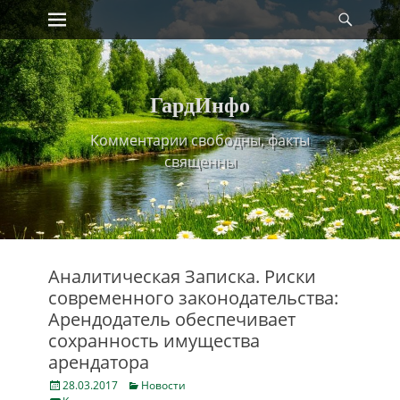
Primary Menu
Найт
Skip
to
content
ГардИнфо
Комментарии свободны, факты
священны
Аналитическая Записка. Риски
современного законодательства:
Арендодатель обеспечивает
сохранность имущества
арендатора
Posted
Categories
28.03.2017
Новости