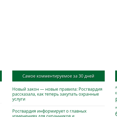
Самое комментируемое за 30 дней
А
Новый закон — новые правила: Росгвардия
К
рассказала, как теперь закупать охранные
услуги
а
Росгвардия информирует о главных
изменениях для охранников и