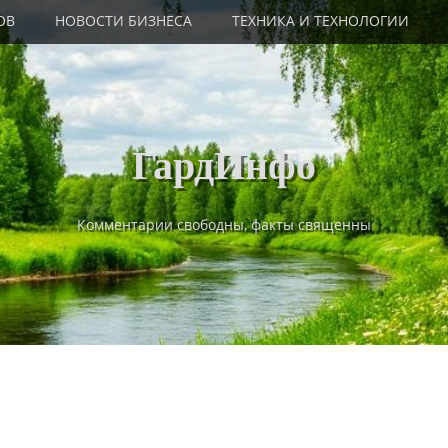
ОВ
НОВОСТИ БИЗНЕСА
ТЕХНИКА И ТЕХНОЛОГИИ
ГардИнфо
Комментарии свободны, факты священны