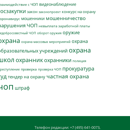
видеонаблюдение
заимодействие с ЧОП
госзакупки
закон
конкурс на охрану
законопроект
мошенничество
мошенники
оронавирус
нарушения ЧОП
невыплата заработной платы
оружие
едобросовестный ЧОП
оборот оружия
охрана
охрана
охрана массовых мероприятий
охрана
образовательных учреждений
школ
охранник
охранники
полиция
прокуратура
проверка
реступление
проверка ЧОП
суд
частная охрана
тендер на охрану
чоп
штраф
Телефон редакции: +7 (495) 641-0073,