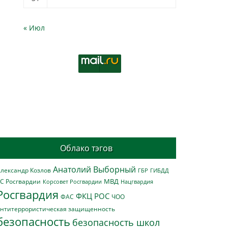
« Июл
Облако тэгов
Анатолий Выборный
лександр Козлов
ГБР
ГИБДД
МВД
С Росгвардии
Нацгвардия
Корсовет Росгвардии
Росгвардия
ФКЦ РОС
ФАС
ЧОО
нтитеррористическая защищенность
безопасность
безопасность школ