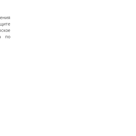
ения
ащите
рское
а по
…