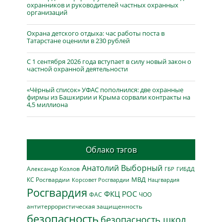
охранников и руководителей частных охранных
организаций
Охрана детского отдыха: час работы поста в
Татарстане оценили в 230 рублей
С 1 сентября 2026 года вступает в силу новый закон о
частной охранной деятельности
«Чёрный список» УФАС пополнился: две охранные
фирмы из Башкирии и Крыма сорвали контракты на
4,5 миллиона
Облако тэгов
Анатолий Выборный
Александр Козлов
ГБР
ГИБДД
МВД
КС Росгвардии
Нацгвардия
Корсовет Росгвардии
Росгвардия
ФКЦ РОС
ФАС
ЧОО
антитеррористическая защищенность
безопасность
безопасность школ