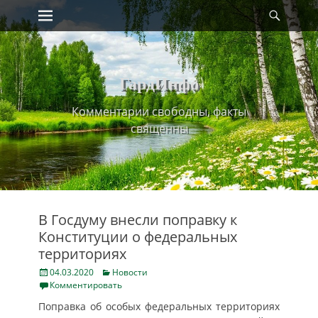
Primary Menu
Найт
Skip
to
content
ГардИнфо
Комментарии свободны, факты
священны
В Госдуму внесли поправку к
Конституции о федеральных
территориях
Posted
Categories
04.03.2020
Новости
on
Комментировать
Поправка об особых федеральных территориях