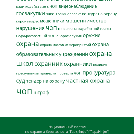
видеонаблюдение
взаимодействие с ЧОП
госзакупки
закон
конкурс на охрану
законопроект
мошенничество
мошенники
коронавирус
нарушения ЧОП
невыплата заработной платы
оружие
недобросовестный ЧОП
оборот оружия
охрана
охрана
охрана массовых мероприятий
охрана
образовательных учреждений
школ
охранник
охранники
полиция
прокуратура
проверка
преступление
проверка ЧОП
суд
частная охрана
тендер на охрану
чоп
штраф
Национальный портал
по охране и безопасности "ГардИнфо" ("ГардИнфо")