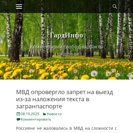
Primary Menu
Найт
Skip
to
content
ГардИнфо
Комментарии свободны, факты
священны
МВД опровергло запрет на выезд
из-за наложения текста в
загранпаспорте
Posted
Categories
08.10.2025
Новости
on
Комментировать
Россияне не жаловались в МВД на сложности с