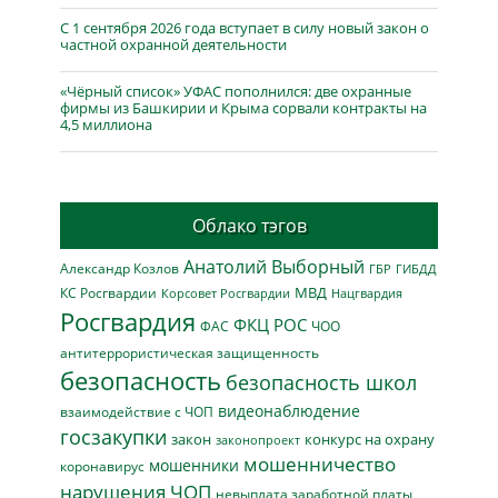
С 1 сентября 2026 года вступает в силу новый закон о
частной охранной деятельности
«Чёрный список» УФАС пополнился: две охранные
фирмы из Башкирии и Крыма сорвали контракты на
4,5 миллиона
Облако тэгов
Анатолий Выборный
Александр Козлов
ГБР
ГИБДД
МВД
КС Росгвардии
Нацгвардия
Корсовет Росгвардии
Росгвардия
ФКЦ РОС
ФАС
ЧОО
антитеррористическая защищенность
безопасность
безопасность школ
видеонаблюдение
взаимодействие с ЧОП
госзакупки
закон
конкурс на охрану
законопроект
мошенничество
мошенники
коронавирус
нарушения ЧОП
невыплата заработной платы