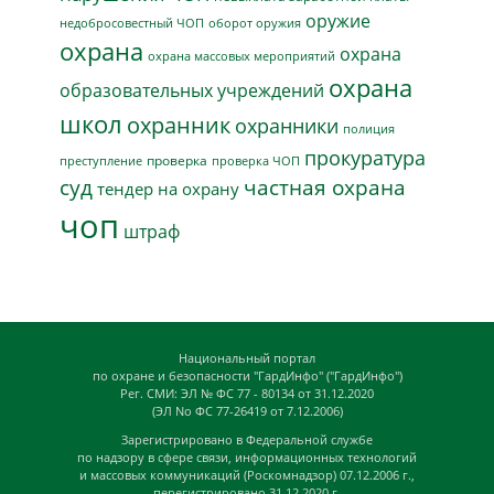
оружие
недобросовестный ЧОП
оборот оружия
охрана
охрана
охрана массовых мероприятий
охрана
образовательных учреждений
школ
охранник
охранники
полиция
прокуратура
проверка
преступление
проверка ЧОП
суд
частная охрана
тендер на охрану
чоп
штраф
Национальный портал
по охране и безопасности "ГардИнфо" ("ГардИнфо")
Рег. СМИ: ЭЛ № ФС 77 - 80134 от 31.12.2020
(ЭЛ No ФС 77-26419 от 7.12.2006)
Зарегистрировано в Федеральной службе
по надзору в сфере связи, информационных технологий
и массовых коммуникаций (Роскомнадзор) 07.12.2006 г.,
перегистрировано 31.12.2020 г.