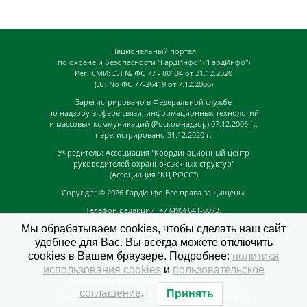
Национальный портал
по охране и безопасности "ГардИнфо" ("ГардИнфо")
Рег. СМИ: ЭЛ № ФС 77 - 80134 от 31.12.2020
(ЭЛ No ФС 77-26419 от 7.12.2006)
Зарегистрировано в Федеральной службе
по надзору в сфере связи, информационных технологий
и массовых коммуникаций (Роскомнадзор) 07.12.2006 г.,
перегистрировано 31.12.2020 г.
Учредитель: Ассоциация "Координационный центр
руководителей охранно-сыскных структур"
(Ассоциация "КЦ РОСС")
Copyright © 2026
ГардИнфо
Все права защищены.
Телефон редакции: +7 (495) 641-0073,
Адрес электронной почты редакции:
Мы обрабатываем cookies, чтобы сделать наш сайт
news@guardinfo.online
удобнее для Вас. Вы всегда можете отключить
Главный редактор: Кузьмин Д.А.
cookies в Вашем браузере. Подробнее:
политика
На сайте могут быть размещены
использования cookies
и
пользовательское
материалы с возрастным ограничением "16+"
соглашение
.
Принять
GuardInfo based on Catch Adaptive by
Catch Themes