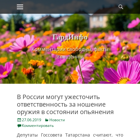
Primary Menu
Найт
Skip
to
content
ГардИнфо
Комментарии свободны, факты
священны
В России могут ужесточить
ответственность за ношение
оружия в состоянии опьянения
Posted
Categories
27.06.2019
Новости
on
Комментировать
Депутаты Госсовета Татарстана считают, что