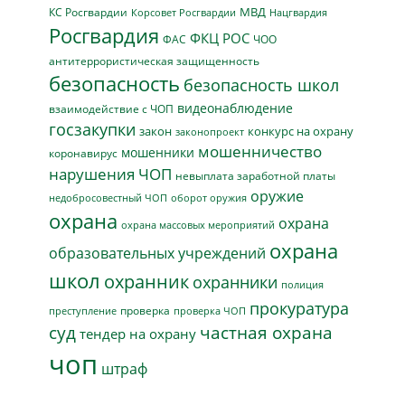
МВД
КС Росгвардии
Нацгвардия
Корсовет Росгвардии
Росгвардия
ФКЦ РОС
ФАС
ЧОО
антитеррористическая защищенность
безопасность
безопасность школ
видеонаблюдение
взаимодействие с ЧОП
госзакупки
закон
конкурс на охрану
законопроект
мошенничество
мошенники
коронавирус
нарушения ЧОП
невыплата заработной платы
оружие
недобросовестный ЧОП
оборот оружия
охрана
охрана
охрана массовых мероприятий
охрана
образовательных учреждений
школ
охранник
охранники
полиция
прокуратура
проверка
преступление
проверка ЧОП
суд
частная охрана
тендер на охрану
чоп
штраф