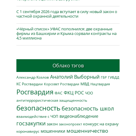
С 1 сентября 2026 года вступает в силу новый закон о
частной охранной деятельности
«Чёрный список» УФАС пополнился: две охранные
фирмы из Башкирии и Крыма сорвали контракты на
4,5 миллиона
Облако тэгов
Анатолий Выборный
Александр Козлов
ГБР
ГИБДД
МВД
КС Росгвардии
Нацгвардия
Корсовет Росгвардии
Росгвардия
ФКЦ РОС
ФАС
ЧОО
антитеррористическая защищенность
безопасность
безопасность школ
видеонаблюдение
взаимодействие с ЧОП
госзакупки
закон
конкурс на охрану
законопроект
мошенничество
мошенники
коронавирус