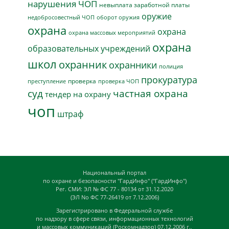
нарушения ЧОП
невыплата заработной платы
оружие
недобросовестный ЧОП
оборот оружия
охрана
охрана
охрана массовых мероприятий
охрана
образовательных учреждений
школ
охранник
охранники
полиция
прокуратура
проверка
преступление
проверка ЧОП
суд
частная охрана
тендер на охрану
чоп
штраф
Национальный портал
по охране и безопасности "ГардИнфо" ("ГардИнфо")
Рег. СМИ: ЭЛ № ФС 77 - 80134 от 31.12.2020
(ЭЛ No ФС 77-26419 от 7.12.2006)
Зарегистрировано в Федеральной службе
по надзору в сфере связи, информационных технологий
и массовых коммуникаций (Роскомнадзор) 07.12.2006 г.,