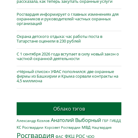
рассказала, как теперь закупать охранные услуги
Росгвардия информирует о главных изменениях для
охранников и руководителей частных охранных
организаций
Охрана детского отдыха: час работы поста в
Татарстане оценили в 230 рублей
С 1 сентября 2026 года вступает в силу новый закон о
частной охранной деятельности
«Чёрный список» УФАС пополнился: две охранные
фирмы из Башкирии и Крыма сорвали контракты на
4,5 миллиона
Облако тэгов
Анатолий Выборный
Александр Козлов
ГБР
ГИБДД
МВД
КС Росгвардии
Нацгвардия
Корсовет Росгвардии
Росгвардия
ФКЦ РОС
ФАС
ЧОО