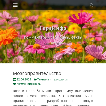
Primary Menu
Найт
Skip
to
content
ГардИнфо
Комментарии свободны, факты
священны
Мозгоправительство
Posted
Categories
22.06.2021
Техника и технологии
on
Комментировать
Власти прорабатывают программу вживления
чипов в мозг человека. Как выяснил “Ъ”, в
правительстве разрабатывают новую
федеральную программу «Мозг, здоровье,