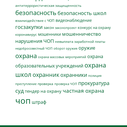
антитеррористическая защищенность
безопасность
безопасность школ
видеонаблюдение
взаимодействие с ЧОП
госзакупки
закон
конкурс на охрану
законопроект
мошенничество
мошенники
коронавирус
нарушения ЧОП
невыплата заработной платы
оружие
недобросовестный ЧОП
оборот оружия
охрана
охрана
охрана массовых мероприятий
охрана
образовательных учреждений
школ
охранник
охранники
полиция
прокуратура
проверка
преступление
проверка ЧОП
суд
частная охрана
тендер на охрану
чоп
штраф