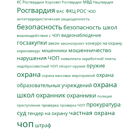
МВД
КС Росгвардии
Нацгвардия
Корсовет Росгвардии
Росгвардия
ФКЦ РОС
ФАС
ЧОО
антитеррористическая защищенность
безопасность
безопасность школ
видеонаблюдение
взаимодействие с ЧОП
госзакупки
закон
конкурс на охрану
законопроект
мошенничество
мошенники
коронавирус
нарушения ЧОП
невыплата заработной платы
оружие
недобросовестный ЧОП
оборот оружия
охрана
охрана
охрана массовых мероприятий
охрана
образовательных учреждений
школ
охранник
охранники
полиция
прокуратура
проверка
преступление
проверка ЧОП
суд
частная охрана
тендер на охрану
чоп
штраф