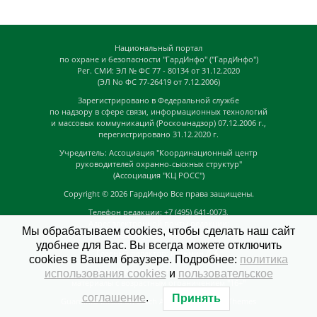
Национальный портал
по охране и безопасности "ГардИнфо" ("ГардИнфо")
Рег. СМИ: ЭЛ № ФС 77 - 80134 от 31.12.2020
(ЭЛ No ФС 77-26419 от 7.12.2006)
Зарегистрировано в Федеральной службе
по надзору в сфере связи, информационных технологий
и массовых коммуникаций (Роскомнадзор) 07.12.2006 г.,
перегистрировано 31.12.2020 г.
Учредитель: Ассоциация "Координационный центр
руководителей охранно-сыскных структур"
(Ассоциация "КЦ РОСС")
Copyright © 2026
ГардИнфо
Все права защищены.
Телефон редакции: +7 (495) 641-0073,
Адрес электронной почты редакции:
Мы обрабатываем cookies, чтобы сделать наш сайт
news@guardinfo.online
удобнее для Вас. Вы всегда можете отключить
Главный редактор: Кузьмин Д.А.
cookies в Вашем браузере. Подробнее:
политика
На сайте могут быть размещены
использования cookies
и
пользовательское
материалы с возрастным ограничением "16+"
соглашение
.
Принять
GuardInfo based on Catch Adaptive by
Catch Themes