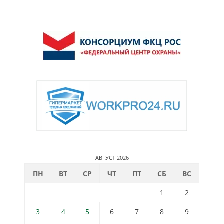
АВГУСТ 2026
ПН
ВТ
СР
ЧТ
ПТ
СБ
ВС
1
2
3
4
5
6
7
8
9