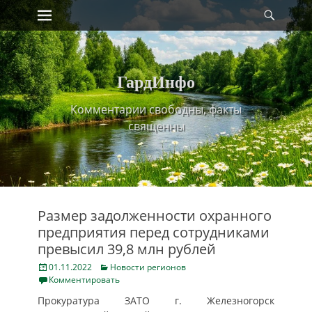
Primary Menu
Найт
Skip
to
content
ГардИнфо
Комментарии свободны, факты
священны
Размер задолженности охранного
предприятия перед сотрудниками
превысил 39,8 млн рублей
Posted
Categories
01.11.2022
Новости регионов
on
Комментировать
Прокуратура ЗАТО г. Железногорск