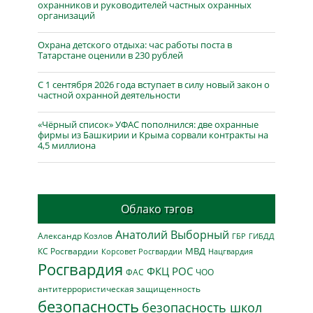
охранников и руководителей частных охранных
организаций
Охрана детского отдыха: час работы поста в
Татарстане оценили в 230 рублей
С 1 сентября 2026 года вступает в силу новый закон о
частной охранной деятельности
«Чёрный список» УФАС пополнился: две охранные
фирмы из Башкирии и Крыма сорвали контракты на
4,5 миллиона
Облако тэгов
Анатолий Выборный
Александр Козлов
ГБР
ГИБДД
МВД
КС Росгвардии
Нацгвардия
Корсовет Росгвардии
Росгвардия
ФКЦ РОС
ФАС
ЧОО
антитеррористическая защищенность
безопасность
безопасность школ