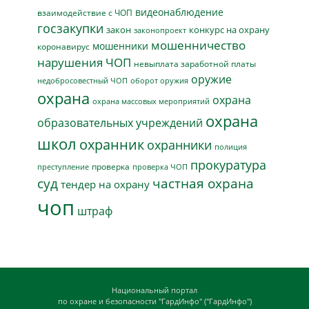
видеонаблюдение
взаимодействие с ЧОП
госзакупки
закон
конкурс на охрану
законопроект
мошенничество
мошенники
коронавирус
нарушения ЧОП
невыплата заработной платы
оружие
недобросовестный ЧОП
оборот оружия
охрана
охрана
охрана массовых мероприятий
охрана
образовательных учреждений
школ
охранник
охранники
полиция
прокуратура
проверка
преступление
проверка ЧОП
суд
частная охрана
тендер на охрану
чоп
штраф
Национальный портал
по охране и безопасности "ГардИнфо" ("ГардИнфо")