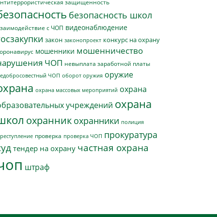
нтитеррористическая защищенность
безопасность
безопасность школ
видеонаблюдение
заимодействие с ЧОП
госзакупки
закон
конкурс на охрану
законопроект
мошенничество
мошенники
оронавирус
нарушения ЧОП
невыплата заработной платы
оружие
едобросовестный ЧОП
оборот оружия
охрана
охрана
охрана массовых мероприятий
охрана
образовательных учреждений
школ
охранник
охранники
полиция
прокуратура
проверка
реступление
проверка ЧОП
суд
частная охрана
тендер на охрану
чоп
штраф