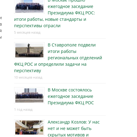
ежегодное заседание
Президиума ФКЦ РОС:
и
итоги работы, новые стандарты и
в
перспективы отрасли
я
5 месяцев назад
ы
В Ставрополе подвели
итоги работы
региональных отделений
ФКЦ РОС и определили задачи на
перспективу
10 месяцев назад
В Москве состоялось
ежегодное заседание
Президиума ФКЦ РОС
1 год назад
Александр Козлов: У нас
нет и не может быть
скрытых мотивов и