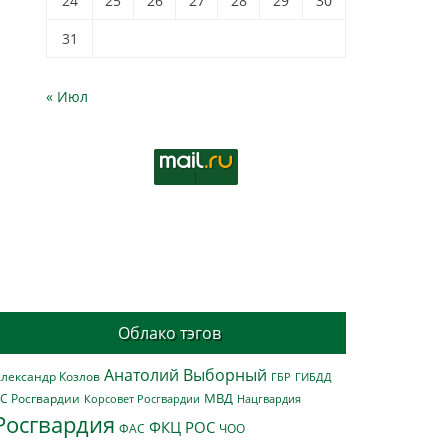
24
25
26
27
28
29
30
31
« Июл
Облако тэгов
Анатолий Выборный
лександр Козлов
ГБР
ГИБДД
МВД
С Росгвардии
Нацгвардия
Корсовет Росгвардии
Росгвардия
ФКЦ РОС
ФАС
ЧОО