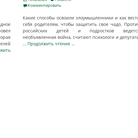
on
Комментировать
Какие способы освоили злоумышленники и как вест
дное
себя родителям, чтобы защитить свое чадо. Проти
ровёл
российских детей и подростков ведетс
торая
необъявленная война, считают психологи и депутат
телей
… Продолжить чтение …
лжить