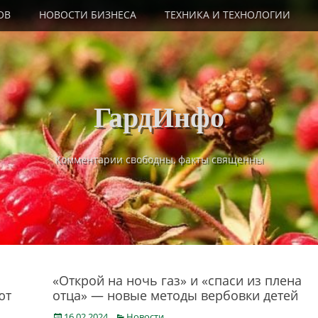
ОВ
НОВОСТИ БИЗНЕСА
ТЕХНИКА И ТЕХНОЛОГИИ
ГардИнфо
Комментарии свободны, факты священны
«Открой на ночь газ» и «спаси из плена
ют
отца» — новые методы вербовки детей
Posted
Categories
16.02.2024
Новости