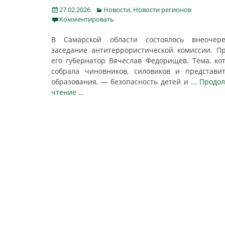
Posted
Categories
27.02.2026
Новости
,
Новости регионов
on
Комментировать
В Самарской области состоялось внеочере
заседание антитеррористической комиссии. П
его губернатор Вячеслав Федорищев. Тема, ко
собрала чиновников, силовиков и представи
образования, — безопасность детей и
… Продо
чтение …