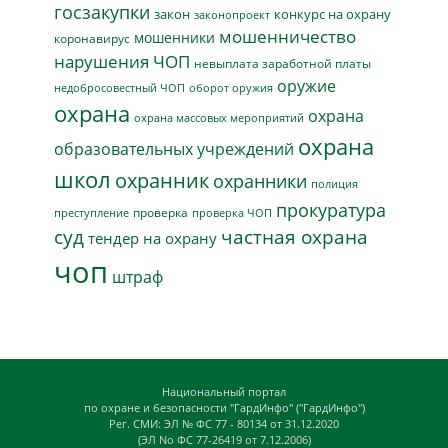
госзакупки
закон
конкурс на охрану
законопроект
мошенничество
мошенники
коронавирус
нарушения ЧОП
невыплата заработной платы
оружие
недобросовестный ЧОП
оборот оружия
охрана
охрана
охрана массовых мероприятий
охрана
образовательных учреждений
школ
охранник
охранники
полиция
прокуратура
проверка
преступление
проверка ЧОП
суд
частная охрана
тендер на охрану
чоп
штраф
Национальный портал
по охране и безопасности "ГардИнфо" ("ГардИнфо")
Рег. СМИ: ЭЛ № ФС 77 - 80134 от 31.12.2020
(ЭЛ No ФС 77-26419 от 7.12.2006)