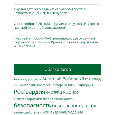
Охрана детского отдыха: час работы поста в
Татарстане оценили в 230 рублей
С 1 сентября 2026 года вступает в силу новый закон о
частной охранной деятельности
«Чёрный список» УФАС пополнился: две охранные
фирмы из Башкирии и Крыма сорвали контракты на
4,5 миллиона
Облако тэгов
Анатолий Выборный
Александр Козлов
ГБР
ГИБДД
МВД
КС Росгвардии
Нацгвардия
Корсовет Росгвардии
Росгвардия
ФКЦ РОС
ФАС
ЧОО
антитеррористическая защищенность
безопасность
безопасность школ
видеонаблюдение
взаимодействие с ЧОП