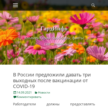
Primary Menu
Найт
Skip
to
content
ГардИнфо
Комментарии свободны, факты
священны
В России предложили давать три
выходных после вакцинации от
COVID-19
Posted
Categories
14.09.2021
Новости
on
Комментировать
Работодатели должны предоставлять