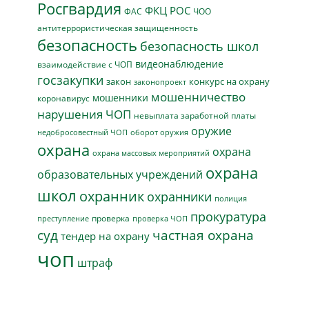
Росгвардия
ФКЦ РОС
ФАС
ЧОО
антитеррористическая защищенность
безопасность
безопасность школ
видеонаблюдение
взаимодействие с ЧОП
госзакупки
закон
конкурс на охрану
законопроект
мошенничество
мошенники
коронавирус
нарушения ЧОП
невыплата заработной платы
оружие
недобросовестный ЧОП
оборот оружия
охрана
охрана
охрана массовых мероприятий
охрана
образовательных учреждений
школ
охранник
охранники
полиция
прокуратура
проверка
преступление
проверка ЧОП
суд
частная охрана
тендер на охрану
чоп
штраф