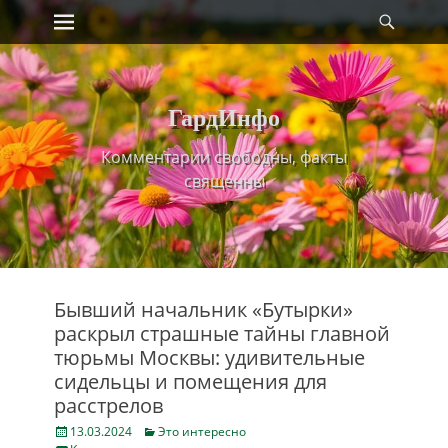
Primary Menu
Найт
Skip
to
content
ГардИнфо
Комментарии свободны, факты
священны
Бывший начальник «Бутырки»
раскрыл страшные тайны главной
тюрьмы Москвы: удивительные
сидельцы и помещения для
расстрелов
Posted
Categories
13.03.2024
Это интересно