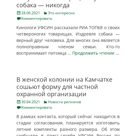
собака — никогда
Posted
Categories
28.06.2021
Это интересно
on
Комментировать
Кинологи УФСИН рассказали РИА ТОП68 о своих
четвероногих товарищах. Издревле собака —
верный друг человека. Для многих она является
полноправным членом семьи. Кто-то
воспринимает питомца
… Продолжить чтение …
В женской колонии на Камчатке
сошьют форму для частной
охранной организации
Posted
Categories
30.04.2021
Новости регионов
on
Комментировать
В рамках контакта, который сейчас находится в
стадии согласования, планируется изготовить
летние комплекты разного размера. Об этом
сообщили в пресс-службе УФСИН России по