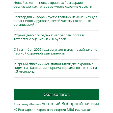
Новый закон — новые правила: Росгвардия
рассказала, как теперь закупать охранные услуги
Росгвардия информирует о главных изменениях для
охранников и руководителей частных охранных
организаций
Охрана детского отдыха: час работы поста в
Татарстане оценили в 230 рублей
С 1 сентября 2026 года вступает в силу новый закон о
частной охранной деятельности
«Чёрный список» УФАС пополнился: две охранные
фирмы из Башкирии и Крыма сорвали контракты на
4,5 миллиона
Облако тэгов
Анатолий Выборный
Александр Козлов
ГБР
ГИБДД
МВД
КС Росгвардии
Нацгвардия
Корсовет Росгвардии