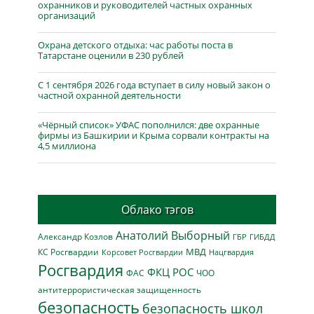
охранников и руководителей частных охранных
организаций
Охрана детского отдыха: час работы поста в
Татарстане оценили в 230 рублей
С 1 сентября 2026 года вступает в силу новый закон о
частной охранной деятельности
«Чёрный список» УФАС пополнился: две охранные
фирмы из Башкирии и Крыма сорвали контракты на
4,5 миллиона
Облако тэгов
Анатолий Выборный
Александр Козлов
ГБР
ГИБДД
МВД
КС Росгвардии
Нацгвардия
Корсовет Росгвардии
Росгвардия
ФКЦ РОС
ФАС
ЧОО
антитеррористическая защищенность
безопасность
безопасность школ