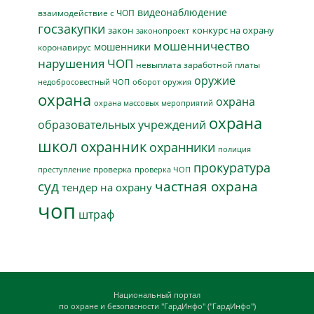
видеонаблюдение
взаимодействие с ЧОП
госзакупки
закон
конкурс на охрану
законопроект
мошенничество
мошенники
коронавирус
нарушения ЧОП
невыплата заработной платы
оружие
недобросовестный ЧОП
оборот оружия
охрана
охрана
охрана массовых мероприятий
охрана
образовательных учреждений
школ
охранник
охранники
полиция
прокуратура
проверка
преступление
проверка ЧОП
суд
частная охрана
тендер на охрану
чоп
штраф
Национальный портал
по охране и безопасности "ГардИнфо" ("ГардИнфо")