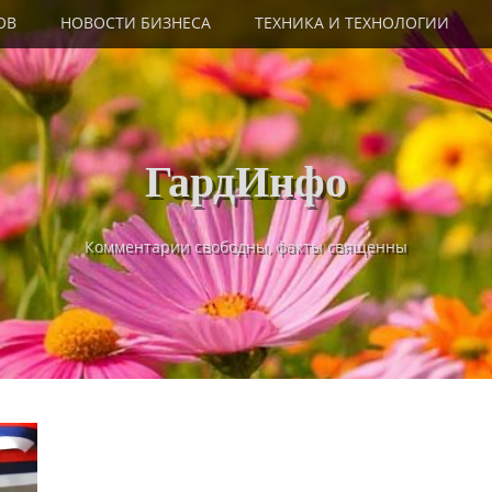
ОВ
НОВОСТИ БИЗНЕСА
ТЕХНИКА И ТЕХНОЛОГИИ
ГардИнфо
Комментарии свободны, факты священны