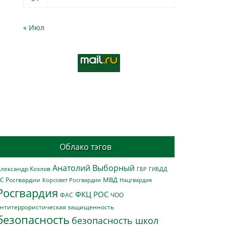
« Июл
Облако тэгов
Анатолий Выборный
лександр Козлов
ГБР
ГИБДД
МВД
С Росгвардии
Нацгвардия
Корсовет Росгвардии
Росгвардия
ФКЦ РОС
ФАС
ЧОО
нтитеррористическая защищенность
безопасность
безопасность школ