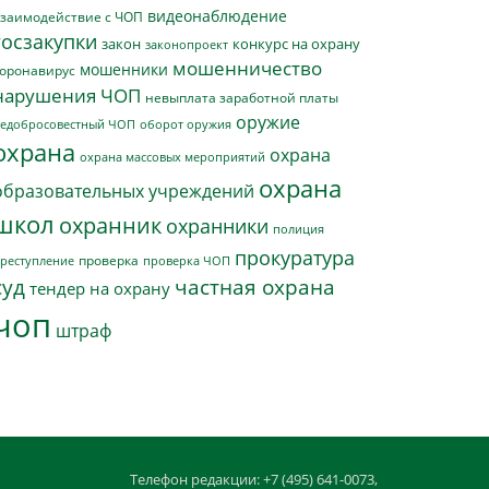
видеонаблюдение
заимодействие с ЧОП
госзакупки
закон
конкурс на охрану
законопроект
мошенничество
мошенники
оронавирус
нарушения ЧОП
невыплата заработной платы
оружие
едобросовестный ЧОП
оборот оружия
охрана
охрана
охрана массовых мероприятий
охрана
образовательных учреждений
школ
охранник
охранники
полиция
прокуратура
проверка
реступление
проверка ЧОП
суд
частная охрана
тендер на охрану
чоп
штраф
Телефон редакции: +7 (495) 641-0073,