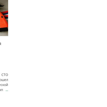
а
О СТО
ошел
еской
тап
…