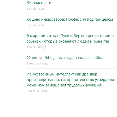
безопасности
6 дней назад
Ко Дню инкассатора: Профессия под прицелом
6 дней назад
В мире животных. Пуля и Беркут: две истории о
собаках, которые охраняют людей и объекты
1 месяц назад
22 июня 1941: день, когда началась война
2 месяца назад
Искусственный интеллект как драйвер
производительности: правительство утвердило
механизм замещения трудовых функций.
2 месяца назад