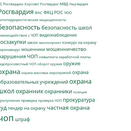
МВД
С Росгвардии
Нацгвардия
Корсовет Росгвардии
Росгвардия
ФКЦ РОС
ФАС
ЧОО
нтитеррористическая защищенность
безопасность
безопасность школ
видеонаблюдение
заимодействие с ЧОП
госзакупки
закон
конкурс на охрану
законопроект
мошенничество
мошенники
оронавирус
нарушения ЧОП
невыплата заработной платы
оружие
едобросовестный ЧОП
оборот оружия
охрана
охрана
охрана массовых мероприятий
охрана
образовательных учреждений
школ
охранник
охранники
полиция
прокуратура
проверка
реступление
проверка ЧОП
суд
частная охрана
тендер на охрану
чоп
штраф