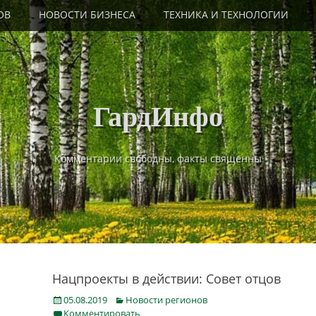
ОВ
НОВОСТИ БИЗНЕСА
ТЕХНИКА И ТЕХНОЛОГИИ
ГардИнфо
Комментарии свободны, факты священны
Нацпроекты в действии: Совет отцов
Posted
Categories
05.08.2019
Новости регионов
on
Комментировать