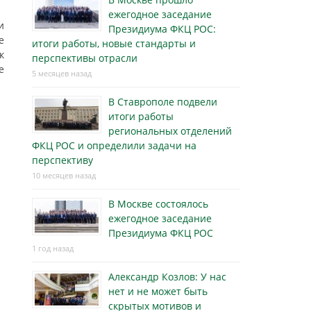
ежегодное заседание
и
Президиума ФКЦ РОС:
е
итоги работы, новые стандарты и
к
перспективы отрасли
е
5 месяцев назад
В Ставрополе подвели
итоги работы
региональных отделений
ФКЦ РОС и определили задачи на
перспективу
10 месяцев назад
В Москве состоялось
ежегодное заседание
Президиума ФКЦ РОС
1 год назад
Александр Козлов: У нас
нет и не может быть
скрытых мотивов и