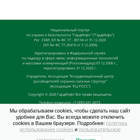
Национальный портал
по охране и безопасности "ГардИнфо" ("ГардИнфо")
Рег. СМИ: ЭЛ № ФС 77 - 80134 от 31.12.2020
(ЭЛ No ФС 77-26419 от 7.12.2006)
Зарегистрировано в Федеральной службе
по надзору в сфере связи, информационных технологий
и массовых коммуникаций (Роскомнадзор) 07.12.2006 г.,
перегистрировано 31.12.2020 г.
Учредитель: Ассоциация "Координационный центр
руководителей охранно-сыскных структур"
(Ассоциация "КЦ РОСС")
Copyright © 2026
ГардИнфо
Все права защищены.
Телефон редакции: +7 (495) 641-0073,
Адрес электронной почты редакции:
Мы обрабатываем cookies, чтобы сделать наш сайт
news@guardinfo.online
удобнее для Вас. Вы всегда можете отключить
Главный редактор: Кузьмин Д.А.
cookies в Вашем браузере. Подробнее:
политика
На сайте могут быть размещены
использования cookies
и
пользовательское
материалы с возрастным ограничением "16+"