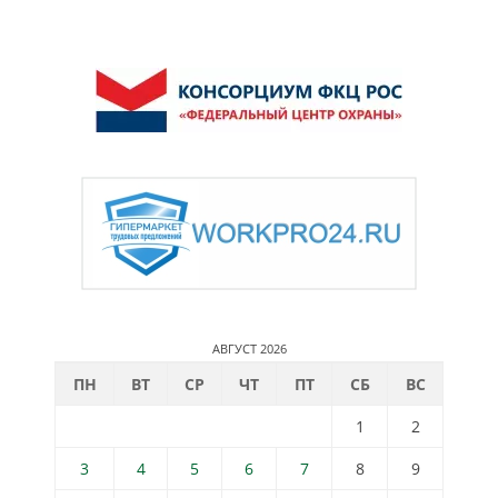
АВГУСТ 2026
ПН
ВТ
СР
ЧТ
ПТ
СБ
ВС
1
2
3
4
5
6
7
8
9