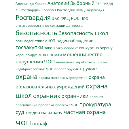
Анатолий Выборный
Александр Козлов
ГБР
ГИБДД
МВД
КС Росгвардии
Нацгвардия
Корсовет Росгвардии
Росгвардия
ФКЦ РОС
ФАС
ЧОО
антитеррористическая защищенность
безопасность
безопасность школ
видеонаблюдение
взаимодействие с ЧОП
госзакупки
закон
конкурс на охрану
законопроект
мошенничество
мошенники
коронавирус
нарушения ЧОП
невыплата заработной платы
оружие
недобросовестный ЧОП
оборот оружия
охрана
охрана
охрана массовых мероприятий
охрана
образовательных учреждений
школ
охранник
охранники
полиция
прокуратура
проверка
преступление
проверка ЧОП
суд
частная охрана
тендер на охрану
чоп
штраф