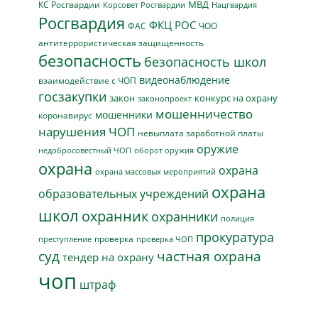
МВД
КС Росгвардии
Нацгвардия
Корсовет Росгвардии
Росгвардия
ФКЦ РОС
ФАС
ЧОО
антитеррористическая защищенность
безопасность
безопасность школ
видеонаблюдение
взаимодействие с ЧОП
госзакупки
закон
конкурс на охрану
законопроект
мошенничество
мошенники
коронавирус
нарушения ЧОП
невыплата заработной платы
оружие
недобросовестный ЧОП
оборот оружия
охрана
охрана
охрана массовых мероприятий
охрана
образовательных учреждений
школ
охранник
охранники
полиция
прокуратура
проверка
преступление
проверка ЧОП
суд
частная охрана
тендер на охрану
чоп
штраф