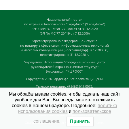
Национальный портал
по охране и безопасности "ГардИнфо" ("ГардИнфо")
Рег. СМИ: ЭЛ № ФС 77 - 80134 от 31.12.2020
(ЭЛ No ФС 77-26419 от 7.12.2006)
Зарегистрировано в Федеральной службе
по надзору в сфере связи, информационных технологий
и массовых коммуникаций (Роскомнадзор) 07.12.2006 г.,
перегистрировано 31.12.2020 г.
Учредитель: Ассоциация "Координационный центр
руководителей охранно-сыскных структур"
(Ассоциация "КЦ РОСС")
Copyright © 2026
ГардИнфо
Все права защищены.
Телефон редакции: +7 (495) 641-0073,
Адрес электронной почты редакции:
Мы обрабатываем cookies, чтобы сделать наш сайт
news@guardinfo.online
удобнее для Вас. Вы всегда можете отключить
Главный редактор: Кузьмин Д.А.
cookies в Вашем браузере. Подробнее:
политика
На сайте могут быть размещены
использования cookies
и
пользовательское
материалы с возрастным ограничением "16+"
соглашение
.
Принять
GuardInfo based on Catch Adaptive by
Catch Themes