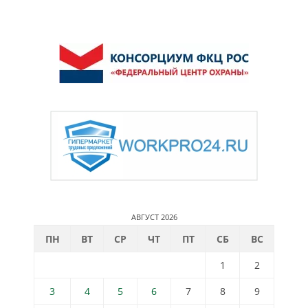
АВГУСТ 2026
ПН
ВТ
СР
ЧТ
ПТ
СБ
ВС
1
2
3
4
5
6
7
8
9