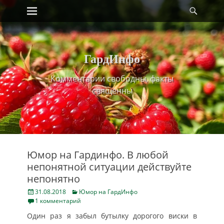
Primary Menu
Найт
Skip
to
content
ГардИнфо
Комментарии свободны, факты
священны
Юмор на Гардинфо. В любой
непонятной ситуации действуйте
непонятно
Posted
Categories
31.08.2018
Юмор на ГардИнфо
on
1 комментарий
Один раз я забыл бутылку дорогого виски в