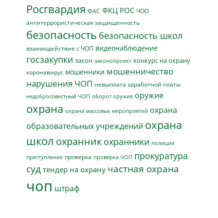
Росгвардия
ФКЦ РОС
ФАС
ЧОО
антитеррористическая защищенность
безопасность
безопасность школ
видеонаблюдение
взаимодействие с ЧОП
госзакупки
закон
конкурс на охрану
законопроект
мошенничество
мошенники
коронавирус
нарушения ЧОП
невыплата заработной платы
оружие
недобросовестный ЧОП
оборот оружия
охрана
охрана
охрана массовых мероприятий
охрана
образовательных учреждений
школ
охранник
охранники
полиция
прокуратура
проверка
преступление
проверка ЧОП
суд
частная охрана
тендер на охрану
чоп
штраф