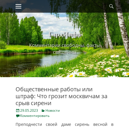
Primary Menu
Найт
Skip
to
content
ГардИнфо
Комментарии свободны, факты
священны
Общественные работы или
штраф: Что грозит москвичам за
срыв сирени
Posted
Categories
29.05.2023
Новости
on
Комментировать
Преподнести своей даме сирень весной в