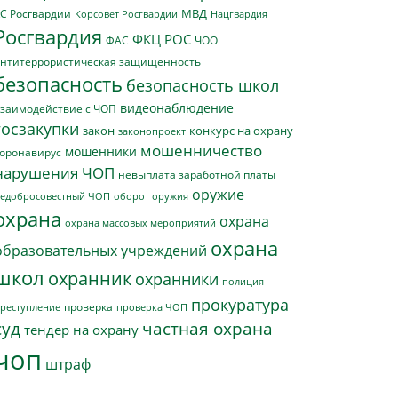
МВД
С Росгвардии
Нацгвардия
Корсовет Росгвардии
Росгвардия
ФКЦ РОС
ФАС
ЧОО
нтитеррористическая защищенность
безопасность
безопасность школ
видеонаблюдение
заимодействие с ЧОП
госзакупки
закон
конкурс на охрану
законопроект
мошенничество
мошенники
оронавирус
нарушения ЧОП
невыплата заработной платы
оружие
едобросовестный ЧОП
оборот оружия
охрана
охрана
охрана массовых мероприятий
охрана
образовательных учреждений
школ
охранник
охранники
полиция
прокуратура
проверка
реступление
проверка ЧОП
суд
частная охрана
тендер на охрану
чоп
штраф