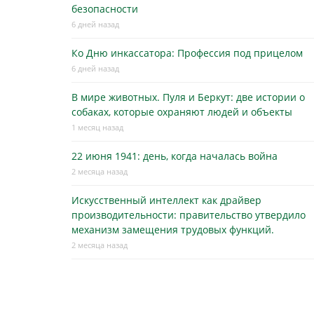
безопасности
6 дней назад
Ко Дню инкассатора: Профессия под прицелом
6 дней назад
В мире животных. Пуля и Беркут: две истории о
собаках, которые охраняют людей и объекты
1 месяц назад
22 июня 1941: день, когда началась война
2 месяца назад
Искусственный интеллект как драйвер
производительности: правительство утвердило
механизм замещения трудовых функций.
2 месяца назад