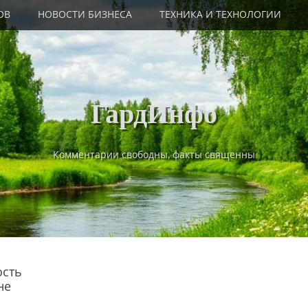
ОВ
НОВОСТИ БИЗНЕСА
ТЕХНИКА И ТЕХНОЛОГИИ
ГардИнфо
Комментарии свободны, факты священны
ость
не