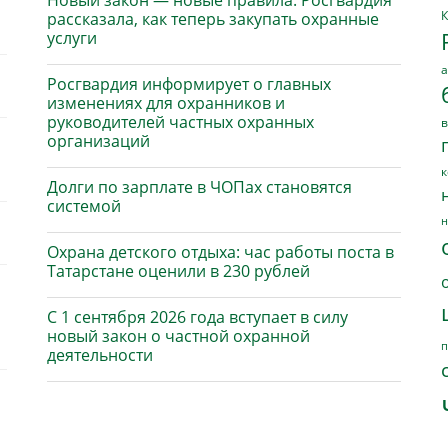
Новый закон — новые правила: Росгвардия
К
рассказала, как теперь закупать охранные
услуги
а
Росгвардия информирует о главных
изменениях для охранников и
руководителей частных охранных
в
организаций
к
Долги по зарплате в ЧОПах становятся
системой
н
Охрана детского отдыха: час работы поста в
Татарстане оценили в 230 рублей
С 1 сентября 2026 года вступает в силу
новый закон о частной охранной
п
деятельности