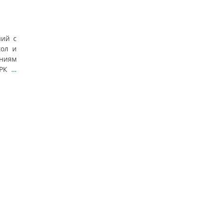
ний с
кол и
ниям
 РК
…