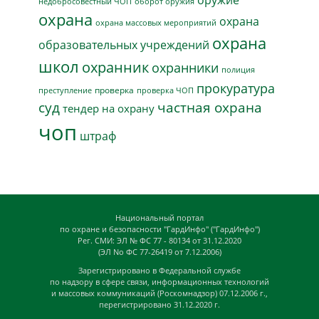
недобросовестный ЧОП
оборот оружия
охрана
охрана
охрана массовых мероприятий
охрана
образовательных учреждений
школ
охранник
охранники
полиция
прокуратура
проверка
преступление
проверка ЧОП
суд
частная охрана
тендер на охрану
чоп
штраф
Национальный портал
по охране и безопасности "ГардИнфо" ("ГардИнфо")
Рег. СМИ: ЭЛ № ФС 77 - 80134 от 31.12.2020
(ЭЛ No ФС 77-26419 от 7.12.2006)
Зарегистрировано в Федеральной службе
по надзору в сфере связи, информационных технологий
и массовых коммуникаций (Роскомнадзор) 07.12.2006 г.,
перегистрировано 31.12.2020 г.