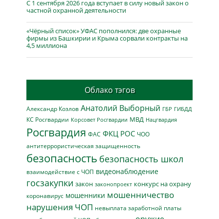
С 1 сентября 2026 года вступает в силу новый закон о
частной охранной деятельности
«Чёрный список» УФАС пополнился: две охранные
фирмы из Башкирии и Крыма сорвали контракты на
4,5 миллиона
Облако тэгов
Анатолий Выборный
Александр Козлов
ГБР
ГИБДД
МВД
КС Росгвардии
Нацгвардия
Корсовет Росгвардии
Росгвардия
ФКЦ РОС
ФАС
ЧОО
антитеррористическая защищенность
безопасность
безопасность школ
видеонаблюдение
взаимодействие с ЧОП
госзакупки
закон
конкурс на охрану
законопроект
мошенничество
мошенники
коронавирус
нарушения ЧОП
невыплата заработной платы
оружие