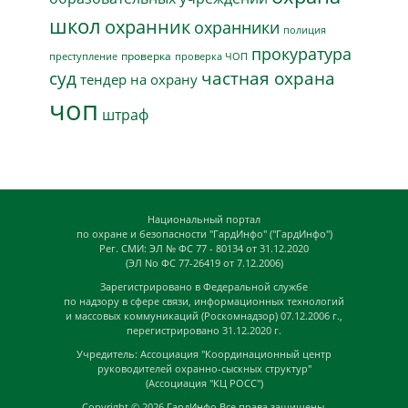
школ
охранник
охранники
полиция
прокуратура
проверка
преступление
проверка ЧОП
суд
частная охрана
тендер на охрану
чоп
штраф
Национальный портал
по охране и безопасности "ГардИнфо" ("ГардИнфо")
Рег. СМИ: ЭЛ № ФС 77 - 80134 от 31.12.2020
(ЭЛ No ФС 77-26419 от 7.12.2006)
Зарегистрировано в Федеральной службе
по надзору в сфере связи, информационных технологий
и массовых коммуникаций (Роскомнадзор) 07.12.2006 г.,
перегистрировано 31.12.2020 г.
Учредитель: Ассоциация "Координационный центр
руководителей охранно-сыскных структур"
(Ассоциация "КЦ РОСС")
Copyright © 2026
ГардИнфо
Все права защищены.