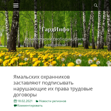
Primary Menu
Найт
Skip
to
content
ГардИнфо
Комментарии свободны, факты
священны
Ямальских охранников
заставляют подписывать
нарушающие их права трудовые
договоры
Posted
Categories
18.02.2021
Новости регионов
on
Комментировать