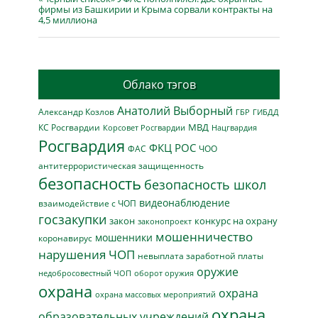
фирмы из Башкирии и Крыма сорвали контракты на
4,5 миллиона
Облако тэгов
Анатолий Выборный
Александр Козлов
ГБР
ГИБДД
МВД
КС Росгвардии
Нацгвардия
Корсовет Росгвардии
Росгвардия
ФКЦ РОС
ФАС
ЧОО
антитеррористическая защищенность
безопасность
безопасность школ
видеонаблюдение
взаимодействие с ЧОП
госзакупки
закон
конкурс на охрану
законопроект
мошенничество
мошенники
коронавирус
нарушения ЧОП
невыплата заработной платы
оружие
недобросовестный ЧОП
оборот оружия
охрана
охрана
охрана массовых мероприятий
охрана
образовательных учреждений