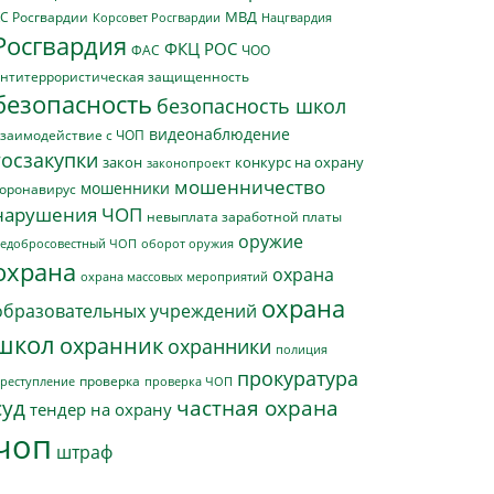
МВД
С Росгвардии
Нацгвардия
Корсовет Росгвардии
Росгвардия
ФКЦ РОС
ФАС
ЧОО
нтитеррористическая защищенность
безопасность
безопасность школ
видеонаблюдение
заимодействие с ЧОП
госзакупки
закон
конкурс на охрану
законопроект
мошенничество
мошенники
оронавирус
нарушения ЧОП
невыплата заработной платы
оружие
едобросовестный ЧОП
оборот оружия
охрана
охрана
охрана массовых мероприятий
охрана
образовательных учреждений
школ
охранник
охранники
полиция
прокуратура
проверка
реступление
проверка ЧОП
суд
частная охрана
тендер на охрану
чоп
штраф