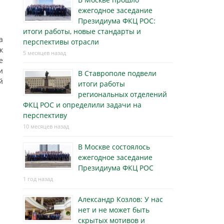
ежегодное заседание
Президиума ФКЦ РОС:
итоги работы, новые стандарты и
а
перспективы отрасли
к
5 месяцев назад
е
и
В Ставрополе подвели
й
итоги работы
региональных отделений
ФКЦ РОС и определили задачи на
перспективу
10 месяцев назад
В Москве состоялось
ежегодное заседание
Президиума ФКЦ РОС
1 год назад
Александр Козлов: У нас
нет и не может быть
скрытых мотивов и