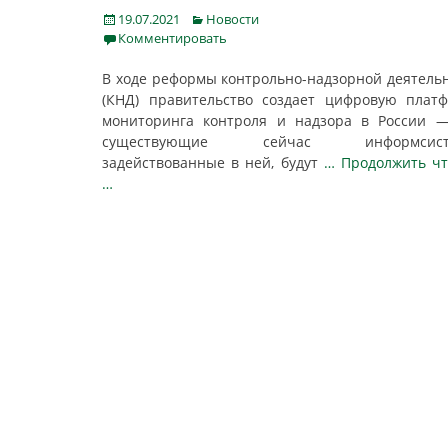
Posted
Categories
19.07.2021
Новости
on
Комментировать
В ходе реформы контрольно-надзорной деятель
(КНД) правительство создает цифровую плат
мониторинга контроля и надзора в России 
существующие сейчас информсист
задействованные в ней, будут
… Продолжить ч
…