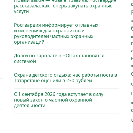
Новый закон — новые правила: Росгвардия
К
рассказала, как теперь закупать охранные
услуги
а
Росгвардия информирует о главных
изменениях для охранников и
руководителей частных охранных
в
организаций
к
Долги по зарплате в ЧОПах становятся
системой
н
Охрана детского отдыха: час работы поста в
Татарстане оценили в 230 рублей
С 1 сентября 2026 года вступает в силу
новый закон о частной охранной
п
деятельности