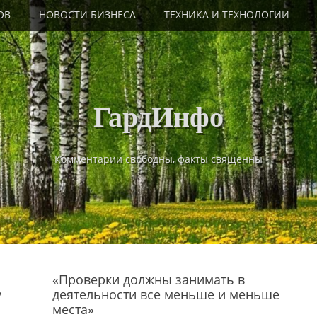
ОВ
НОВОСТИ БИЗНЕСА
ТЕХНИКА И ТЕХНОЛОГИИ
ГардИнфо
Комментарии свободны, факты священны
«Проверки должны занимать в
у
деятельности все меньше и меньше
места»