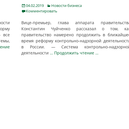
Posted
Categories
04.02.2019
Новости бизнеса
on
Комментировать
ности
Вице-премьер, глава аппарата правительств
форму
Константин Чуйченко рассказал о том, ка
— все
правительство намерено продолжить в ближайше
емы,
время реформу контрольно-надзорной деятельност
тение
в России. — Система контрольно-надзорно
деятельности
… Продолжить чтение …