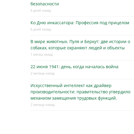
безопасности
6 дней назад
Ко Дню инкассатора: Профессия под прицелом
6 дней назад
В мире животных. Пуля и Беркут: две истории о
собаках, которые охраняют людей и объекты
1 месяц назад
22 июня 1941: день, когда началась война
2 месяца назад
Искусственный интеллект как драйвер
производительности: правительство утвердило
механизм замещения трудовых функций.
2 месяца назад