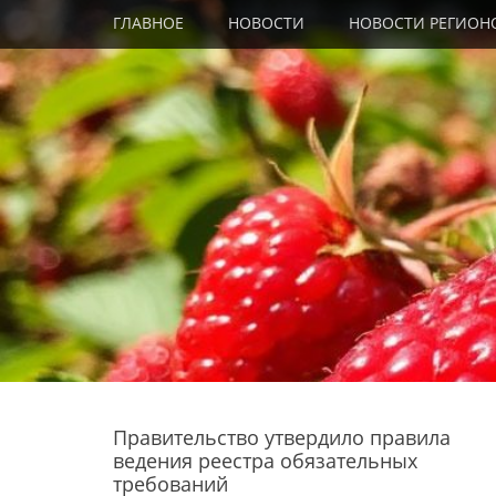
Primary Menu
Skip
ГЛАВНОЕ
НОВОСТИ
НОВОСТИ РЕГИОН
to
content
Правительство утвердило правила
ведения реестра обязательных
требований