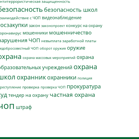
нтитеррористическая защищенность
безопасность
безопасность школ
видеонаблюдение
заимодействие с ЧОП
госзакупки
закон
конкурс на охрану
законопроект
мошенничество
мошенники
оронавирус
нарушения ЧОП
невыплата заработной платы
оружие
едобросовестный ЧОП
оборот оружия
охрана
охрана
охрана массовых мероприятий
охрана
образовательных учреждений
школ
охранник
охранники
полиция
прокуратура
проверка
реступление
проверка ЧОП
суд
частная охрана
тендер на охрану
чоп
штраф