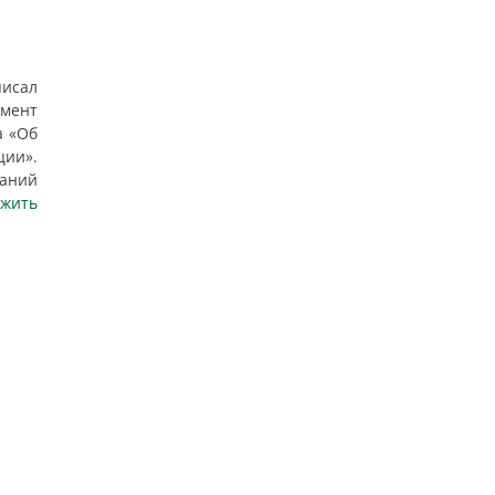
исал
мент
а «Об
ции».
аний
лжить