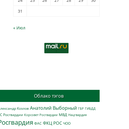
24
25
26
27
28
29
30
31
« Июл
Облако тэгов
Анатолий Выборный
лександр Козлов
ГБР
ГИБДД
МВД
С Росгвардии
Нацгвардия
Корсовет Росгвардии
Росгвардия
ФКЦ РОС
ФАС
ЧОО