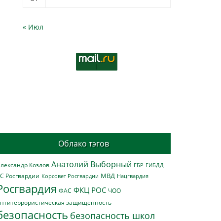
« Июл
Облако тэгов
Анатолий Выборный
лександр Козлов
ГБР
ГИБДД
МВД
С Росгвардии
Нацгвардия
Корсовет Росгвардии
Росгвардия
ФКЦ РОС
ФАС
ЧОО
нтитеррористическая защищенность
безопасность
безопасность школ