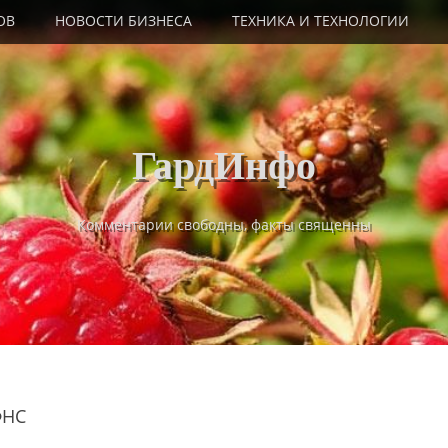
ОВ
НОВОСТИ БИЗНЕСА
ТЕХНИКА И ТЕХНОЛОГИИ
ГардИнфо
Комментарии свободны, факты священны
ФНС