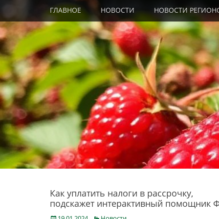
Primary Menu
Skip
ГЛАВНОЕ
НОВОСТИ
НОВОСТИ РЕГИОН
to
content
Как уплатить налоги в рассрочку,
подскажет интерактивный помощник 
Posted
Categories
19.01.2024
Новости