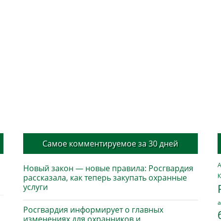
Самое комментируемое за 30 дней
А
Новый закон — новые правила: Росгвардия
К
рассказала, как теперь закупать охранные
услуги
а
Росгвардия информирует о главных
изменениях для охранников и