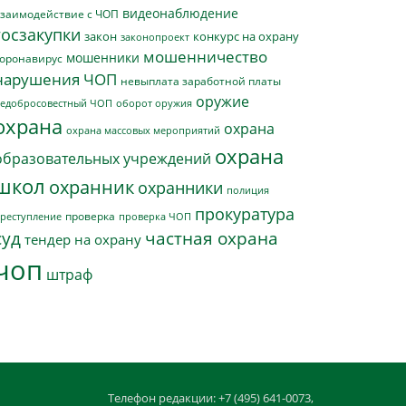
видеонаблюдение
заимодействие с ЧОП
госзакупки
закон
конкурс на охрану
законопроект
мошенничество
мошенники
оронавирус
нарушения ЧОП
невыплата заработной платы
оружие
едобросовестный ЧОП
оборот оружия
охрана
охрана
охрана массовых мероприятий
охрана
образовательных учреждений
школ
охранник
охранники
полиция
прокуратура
проверка
реступление
проверка ЧОП
суд
частная охрана
тендер на охрану
чоп
штраф
Телефон редакции: +7 (495) 641-0073,