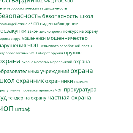
ФКЦ РОС
ФАС
ЧОО
нтитеррористическая защищенность
безопасность
безопасность школ
видеонаблюдение
заимодействие с ЧОП
госзакупки
закон
конкурс на охрану
законопроект
мошенничество
мошенники
оронавирус
нарушения ЧОП
невыплата заработной платы
оружие
едобросовестный ЧОП
оборот оружия
охрана
охрана
охрана массовых мероприятий
охрана
образовательных учреждений
школ
охранник
охранники
полиция
прокуратура
проверка
реступление
проверка ЧОП
суд
частная охрана
тендер на охрану
чоп
штраф