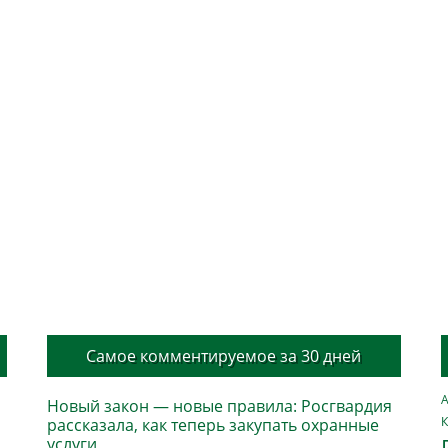
Самое комментируемое за 30 дней
А
Новый закон — новые правила: Росгвардия
К
рассказала, как теперь закупать охранные
услуги