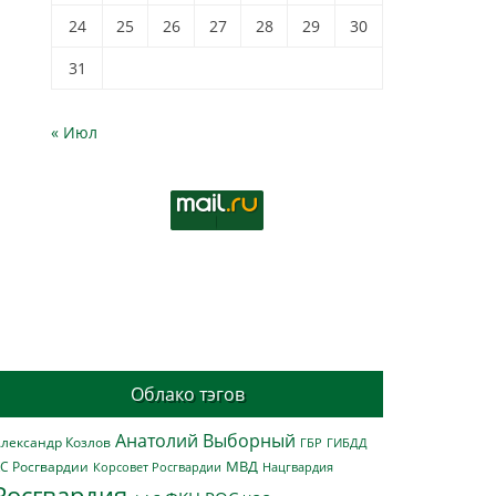
24
25
26
27
28
29
30
31
« Июл
Облако тэгов
Анатолий Выборный
лександр Козлов
ГБР
ГИБДД
МВД
С Росгвардии
Нацгвардия
Корсовет Росгвардии
Росгвардия