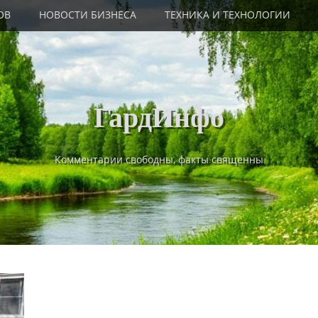
ОВ
НОВОСТИ БИЗНЕСА
ТЕХНИКА И ТЕХНОЛОГИИ
ГардИнфо
Комментарии свободны, факты священны