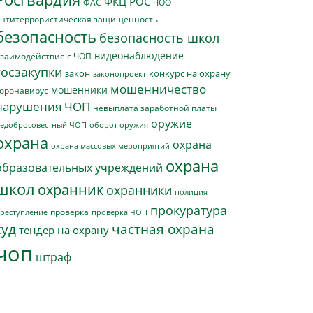
ФКЦ РОС
ФАС
ЧОО
нтитеррористическая защищенность
безопасность
безопасность школ
видеонаблюдение
заимодействие с ЧОП
госзакупки
закон
конкурс на охрану
законопроект
мошенничество
мошенники
оронавирус
нарушения ЧОП
невыплата заработной платы
оружие
едобросовестный ЧОП
оборот оружия
охрана
охрана
охрана массовых мероприятий
охрана
образовательных учреждений
школ
охранник
охранники
полиция
прокуратура
проверка
реступление
проверка ЧОП
суд
частная охрана
тендер на охрану
чоп
штраф