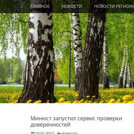
Primary Menu
Skip
ГЛАВНОЕ
НОВОСТИ
НОВОСТИ РЕГИОН
to
content
Минюст запустил сервис проверки
доверенностей
Posted
Categories
24.01.2017
Новости