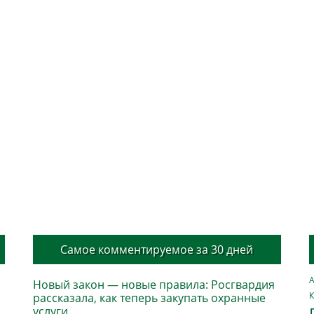
Самое комментируемое за 30 дней
А
Новый закон — новые правила: Росгвардия
К
рассказала, как теперь закупать охранные
услуги