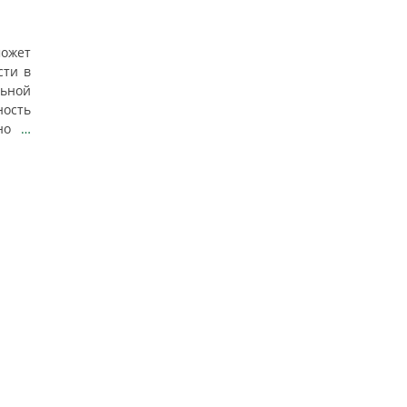
может
сти в
ьной
ость
ьно
…