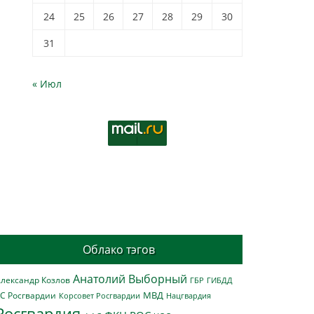
24
25
26
27
28
29
30
31
« Июл
Облако тэгов
Анатолий Выборный
лександр Козлов
ГБР
ГИБДД
МВД
С Росгвардии
Нацгвардия
Корсовет Росгвардии
Росгвардия