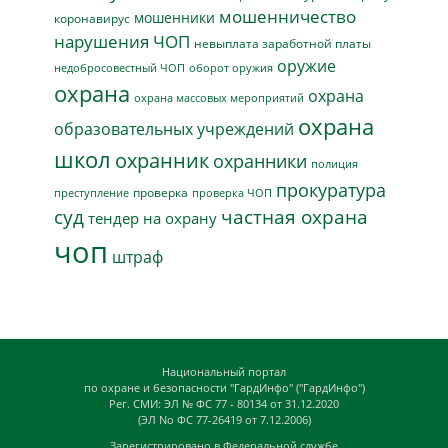
мошенничество
мошенники
коронавирус
нарушения ЧОП
невыплата заработной платы
оружие
недобросовестный ЧОП
оборот оружия
охрана
охрана
охрана массовых мероприятий
охрана
образовательных учреждений
школ
охранник
охранники
полиция
прокуратура
проверка
преступление
проверка ЧОП
суд
частная охрана
тендер на охрану
чоп
штраф
Национальный портал
по охране и безопасности "ГардИнфо" ("ГардИнфо")
Рег. СМИ: ЭЛ № ФС 77 - 80134 от 31.12.2020
(ЭЛ No ФС 77-26419 от 7.12.2006)
Зарегистрировано в Федеральной службе