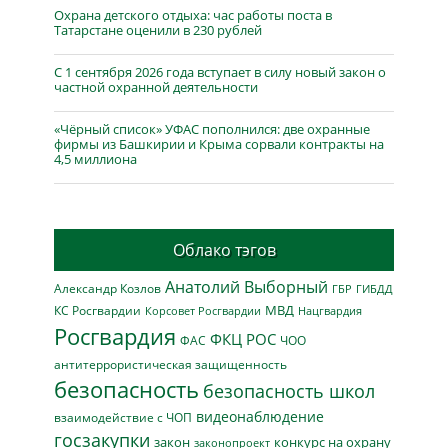
Охрана детского отдыха: час работы поста в
Татарстане оценили в 230 рублей
С 1 сентября 2026 года вступает в силу новый закон о
частной охранной деятельности
«Чёрный список» УФАС пополнился: две охранные
фирмы из Башкирии и Крыма сорвали контракты на
4,5 миллиона
Облако тэгов
Анатолий Выборный
Александр Козлов
ГБР
ГИБДД
МВД
КС Росгвардии
Нацгвардия
Корсовет Росгвардии
Росгвардия
ФКЦ РОС
ФАС
ЧОО
антитеррористическая защищенность
безопасность
безопасность школ
видеонаблюдение
взаимодействие с ЧОП
госзакупки
закон
конкурс на охрану
законопроект