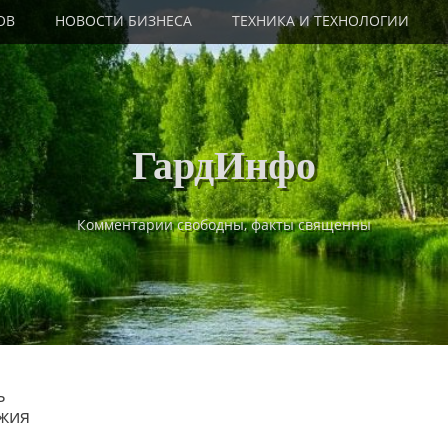
ОВ
НОВОСТИ БИЗНЕСА
ТЕХНИКА И ТЕХНОЛОГИИ
ГардИнфо
Комментарии свободны, факты священны
ь
ужия