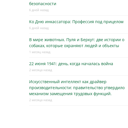
безопасности
6 дней назад
Ко Дню инкассатора: Профессия под прицелом
6 дней назад
В мире животных. Пуля и Беркут: две истории о
собаках, которые охраняют людей и объекты
1 месяц назад
22 июня 1941: день, когда началась война
2 месяца назад
Искусственный интеллект как драйвер
производительности: правительство утвердило
механизм замещения трудовых функций.
2 месяца назад