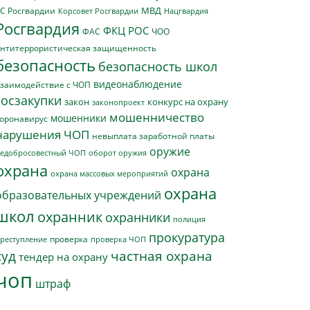
МВД
С Росгвардии
Нацгвардия
Корсовет Росгвардии
Росгвардия
ФКЦ РОС
ФАС
ЧОО
нтитеррористическая защищенность
безопасность
безопасность школ
видеонаблюдение
заимодействие с ЧОП
госзакупки
закон
конкурс на охрану
законопроект
мошенничество
мошенники
оронавирус
нарушения ЧОП
невыплата заработной платы
оружие
едобросовестный ЧОП
оборот оружия
охрана
охрана
охрана массовых мероприятий
охрана
образовательных учреждений
школ
охранник
охранники
полиция
прокуратура
проверка
реступление
проверка ЧОП
суд
частная охрана
тендер на охрану
чоп
штраф