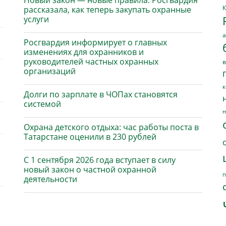
Новый закон — новые правила: Росгвардия
К
рассказала, как теперь закупать охранные
услуги
а
Росгвардия информирует о главных
изменениях для охранников и
руководителей частных охранных
в
организаций
к
Долги по зарплате в ЧОПах становятся
системой
н
Охрана детского отдыха: час работы поста в
Татарстане оценили в 230 рублей
С 1 сентября 2026 года вступает в силу
новый закон о частной охранной
п
деятельности