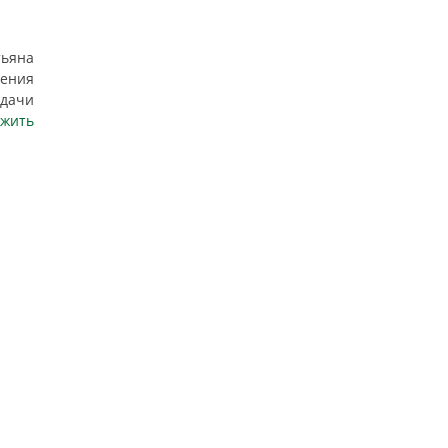
тьяна
ения
ыдачи
жить