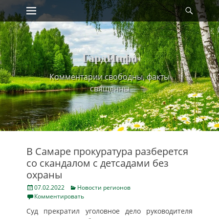
Primary Menu
Найт
Skip
to
content
ГардИнфо
Комментарии свободны, факты
священны
В Самаре прокуратура разберется
со скандалом с детсадами без
охраны
Posted
Categories
07.02.2022
Новости регионов
on
Комментировать
Суд прекратил уголовное дело руководителя