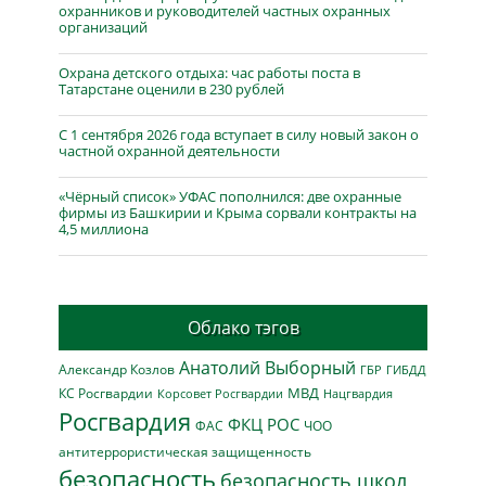
охранников и руководителей частных охранных
организаций
Охрана детского отдыха: час работы поста в
Татарстане оценили в 230 рублей
С 1 сентября 2026 года вступает в силу новый закон о
частной охранной деятельности
«Чёрный список» УФАС пополнился: две охранные
фирмы из Башкирии и Крыма сорвали контракты на
4,5 миллиона
Облако тэгов
Анатолий Выборный
Александр Козлов
ГБР
ГИБДД
МВД
КС Росгвардии
Нацгвардия
Корсовет Росгвардии
Росгвардия
ФКЦ РОС
ФАС
ЧОО
антитеррористическая защищенность
безопасность
безопасность школ