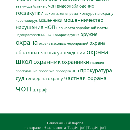
видеонаблюдение
взаимодействие с ЧОП
госзакупки
закон
конкурс на охрану
законопроект
мошенничество
мошенники
коронавирус
нарушения ЧОП
невыплата заработной платы
оружие
недобросовестный ЧОП
оборот оружия
охрана
охрана
охрана массовых мероприятий
охрана
образовательных учреждений
школ
охранник
охранники
полиция
прокуратура
проверка
преступление
проверка ЧОП
суд
частная охрана
тендер на охрану
чоп
штраф
Национальный портал
по охране и безопасности "ГардИнфо" ("ГардИнфо")