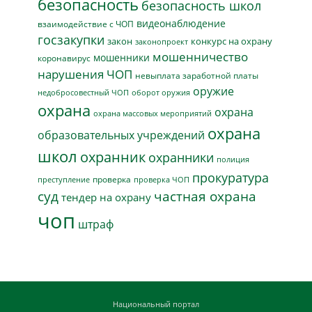
безопасность
безопасность школ
видеонаблюдение
взаимодействие с ЧОП
госзакупки
закон
конкурс на охрану
законопроект
мошенничество
мошенники
коронавирус
нарушения ЧОП
невыплата заработной платы
оружие
недобросовестный ЧОП
оборот оружия
охрана
охрана
охрана массовых мероприятий
охрана
образовательных учреждений
школ
охранник
охранники
полиция
прокуратура
проверка
преступление
проверка ЧОП
суд
частная охрана
тендер на охрану
чоп
штраф
Национальный портал