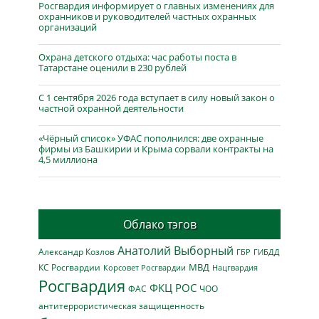
Росгвардия информирует о главных изменениях для
охранников и руководителей частных охранных
организаций
Охрана детского отдыха: час работы поста в
Татарстане оценили в 230 рублей
С 1 сентября 2026 года вступает в силу новый закон о
частной охранной деятельности
«Чёрный список» УФАС пополнился: две охранные
фирмы из Башкирии и Крыма сорвали контракты на
4,5 миллиона
Облако тэгов
Анатолий Выборный
Александр Козлов
ГБР
ГИБДД
МВД
КС Росгвардии
Нацгвардия
Корсовет Росгвардии
Росгвардия
ФКЦ РОС
ФАС
ЧОО
антитеррористическая защищенность