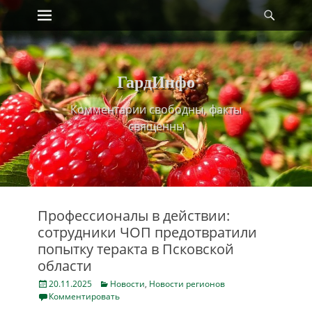
Primary Menu
Найт
Skip
to
content
ГардИнфо
Комментарии свободны, факты
священны
Профессионалы в действии:
сотрудники ЧОП предотвратили
попытку теракта в Псковской
области
Posted
Categories
20.11.2025
Новости
,
Новости регионов
on
Комментировать