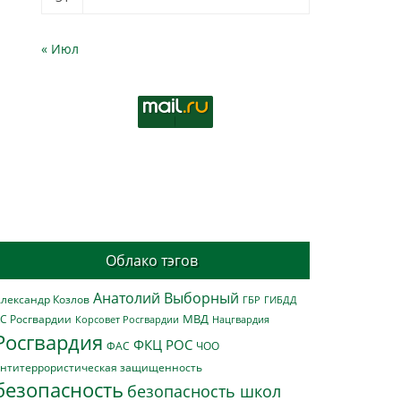
« Июл
Облако тэгов
Анатолий Выборный
лександр Козлов
ГБР
ГИБДД
МВД
С Росгвардии
Нацгвардия
Корсовет Росгвардии
Росгвардия
ФКЦ РОС
ФАС
ЧОО
нтитеррористическая защищенность
безопасность
безопасность школ