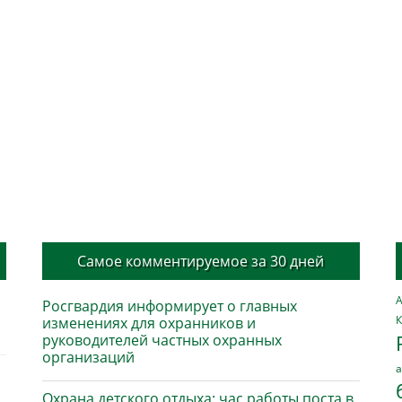
Самое комментируемое за 30 дней
А
Росгвардия информирует о главных
К
изменениях для охранников и
руководителей частных охранных
организаций
а
Охрана детского отдыха: час работы поста в