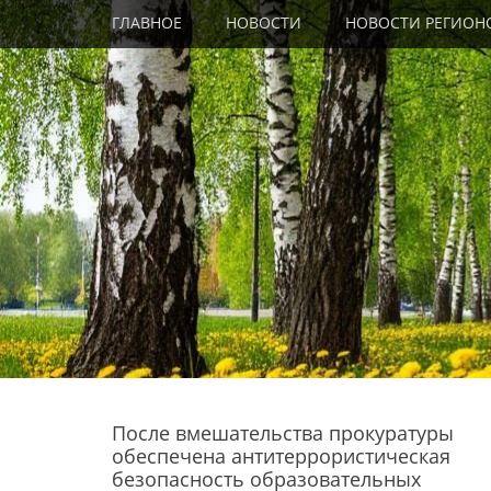
Primary Menu
Skip
ГЛАВНОЕ
НОВОСТИ
НОВОСТИ РЕГИОН
to
content
После вмешательства прокуратуры
обеспечена антитеррористическая
безопасность образовательных