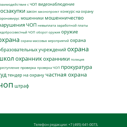
видеонаблюдение
заимодействие с ЧОП
госзакупки
закон
конкурс на охрану
законопроект
мошенничество
мошенники
оронавирус
нарушения ЧОП
невыплата заработной платы
оружие
едобросовестный ЧОП
оборот оружия
охрана
охрана
охрана массовых мероприятий
охрана
образовательных учреждений
школ
охранник
охранники
полиция
прокуратура
проверка
реступление
проверка ЧОП
суд
частная охрана
тендер на охрану
чоп
штраф
Телефон редакции: +7 (495) 641-0073,