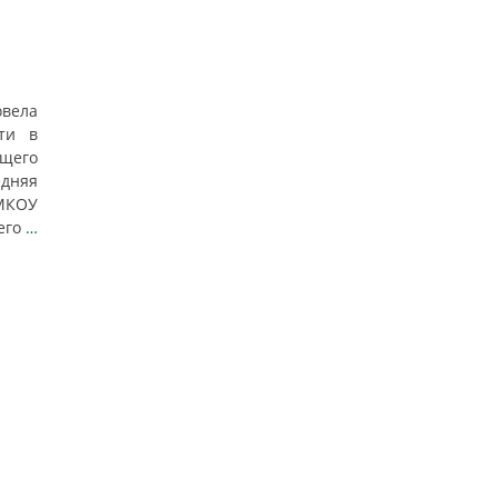
вела
ти в
бщего
дняя
КОУ
его
…