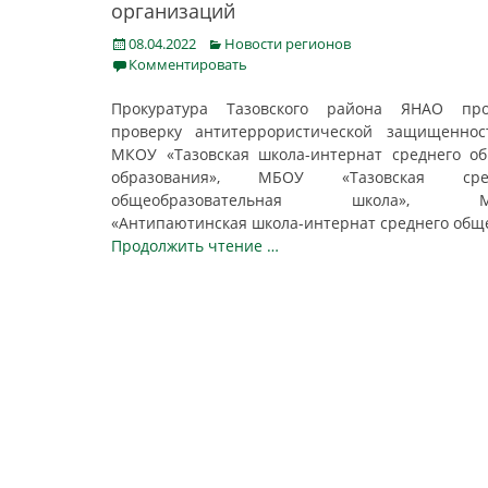
организаций
Posted
Categories
08.04.2022
Новости регионов
on
Комментировать
Прокуратура Тазовского района ЯНАО про
проверку антитеррористической защищеннос
МКОУ «Тазовская школа-интернат среднего о
образования», МБОУ «Тазовская сре
общеобразовательная школа», М
«Антипаютинская школа-интернат среднего общ
Продолжить чтение …