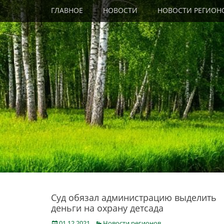
Primary Menu
Skip
ГЛАВНОЕ
НОВОСТИ
НОВОСТИ РЕГИОН
to
content
Суд обязал администрацию выделить
деньги на охрану детсада
Posted
Categories
01.12.2021
Новости регионов