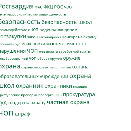
Росгвардия
ФКЦ РОС
ФАС
ЧОО
нтитеррористическая защищенность
безопасность
безопасность школ
видеонаблюдение
заимодействие с ЧОП
госзакупки
закон
конкурс на охрану
законопроект
мошенничество
мошенники
оронавирус
нарушения ЧОП
невыплата заработной платы
оружие
едобросовестный ЧОП
оборот оружия
охрана
охрана
охрана массовых мероприятий
охрана
образовательных учреждений
школ
охранник
охранники
полиция
прокуратура
проверка
реступление
проверка ЧОП
суд
частная охрана
тендер на охрану
чоп
штраф