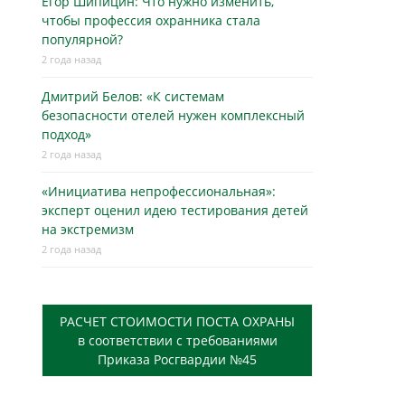
Егор Шипицин: Что нужно изменить,
чтобы профессия охранника стала
популярной?
2 года назад
Дмитрий Белов: «К системам
безопасности отелей нужен комплексный
подход»
2 года назад
«Инициатива непрофессиональная»:
эксперт оценил идею тестирования детей
на экстремизм
2 года назад
РАСЧЕТ СТОИМОСТИ ПОСТА ОХРАНЫ
в соответствии с требованиями
Приказа Росгвардии №45