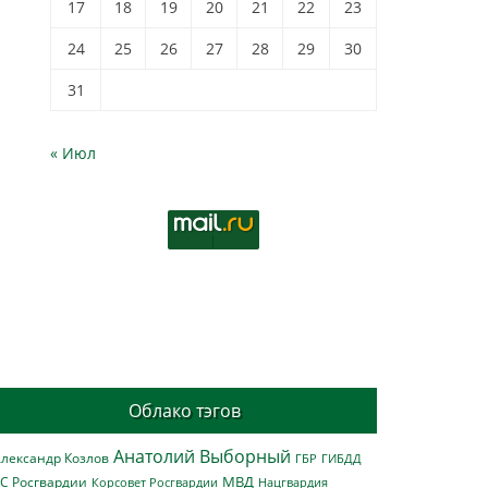
17
18
19
20
21
22
23
24
25
26
27
28
29
30
31
« Июл
Облако тэгов
Анатолий Выборный
лександр Козлов
ГБР
ГИБДД
МВД
С Росгвардии
Нацгвардия
Корсовет Росгвардии