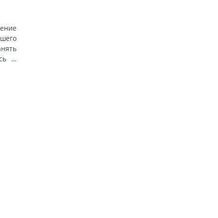
шение
шего
анять
ась
…